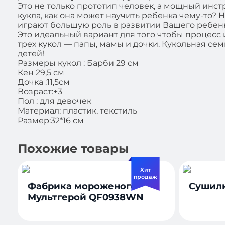
Это не только прототип человек, а мощный инст
кукла, как она может научить ребенка чему-то? 
играют большую роль в развитии Вашего ребенк
Это идеальный вариант для того чтобы процесс 
трех кукол — папы, мамы и дочки. Кукольная се
детей!
Размеры кукол : Барби 29 см
Кен 29,5 см
Дочка :11,5см
Возраст:+3
Пол : для девочек
Материал: пластик, текстиль
Размер:32*16 см
Похожие товары
Хит
продаж
Фабрика мороженого
Сушилк
Мультгерой QF0938WN