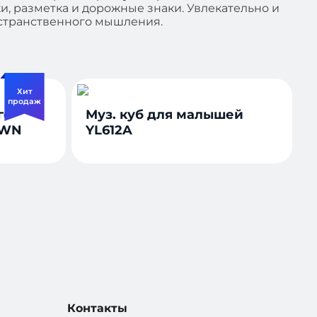
и, разметка и дорожные знаки. Увлекательно и
остранственного мышления.
Хит
продаж
го
Муз. куб для малышей
8WN
YL612A
Контакты