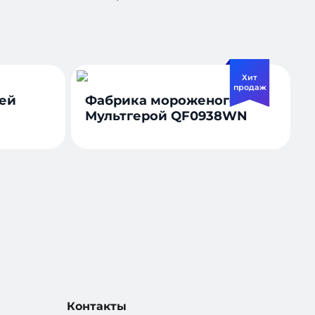
Хит
продаж
шей
Фабрика мороженого
Мультгерой QF0938WN
Контакты