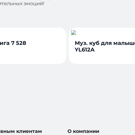
жительных эмоций!
ига 7 528
Муз. куб для малы
YL612A
ивным клиентам
О компании