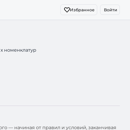
Избранное
Войти
ых номенклатур
ого — начиная от правил и условий, заканчивая