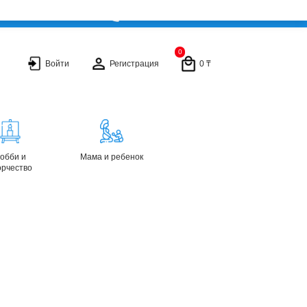
+ 7 702 877 70 77
0
Войти
Регистрация
0 ₸
обби и
Мама и ребенок
орчество