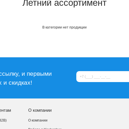
Летний ассортимент
В категории нет продукции
ссылку, и первыми
 и скидках!
ентам
О компании
B2B)
О компании