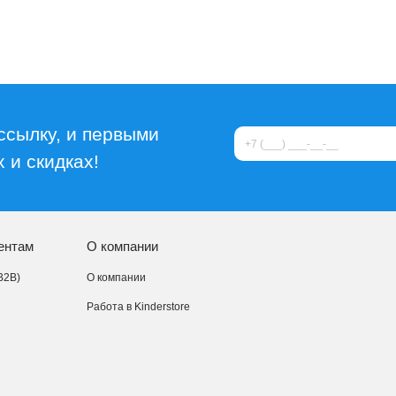
ссылку, и первыми
 и скидках!
ентам
О компании
B2B)
О компании
Работа в Kinderstore