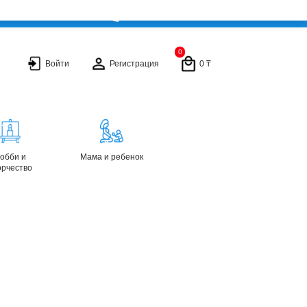
+ 7 702 877 70 77
0
Войти
Регистрация
0 ₸
обби и
Мама и ребенок
орчество