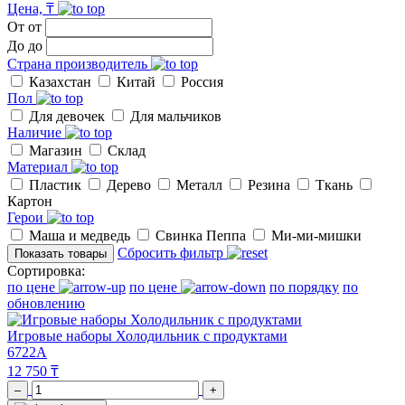
Цена, ₸
От
от
До
до
Страна производитель
Казахстан
Китай
Россия
Пол
Для девочек
Для мальчиков
Наличие
Магазин
Склад
Материал
Пластик
Дерево
Металл
Резина
Ткань
Картон
Герои
Маша и медведь
Свинка Пеппа
Ми-ми-мишки
Сбросить фильтр
Показать товары
Сортировка:
по цене
по цене
по порядку
по
обновлению
Игровые наборы Холодильник с продуктами
6722A
12 750 ₸
–
+