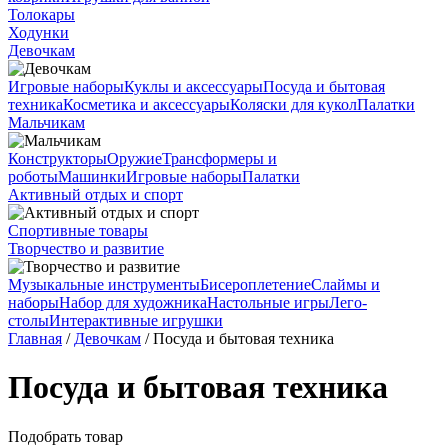
Толокары
Ходунки
Девочкам
Игровые наборы
Куклы и аксессуары
Посуда и бытовая
техника
Косметика и аксессуары
Коляски для кукол
Палатки
Мальчикам
Конструкторы
Оружие
Трансформеры и
роботы
Машинки
Игровые наборы
Палатки
Активный отдых и спорт
Спортивные товары
Творчество и развитие
Музыкальные инструменты
Бисероплетение
Слаймы и
наборы
Набор для художника
Настольные игры
Лего-
столы
Интерактивные игрушки
Главная
/
Девочкам
/ Посуда и бытовая техника
Посуда и бытовая техника
Подобрать товар