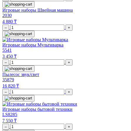
Игровые наборы Швейная машина
2030
4 880 ₸
–
+
Игровые наборы Мультиварка
5541
3 450 ₸
–
+
Пылесос звук/свет
35879
16 820 ₸
–
+
Игровые наборы бытовой техники
LS8285
7 550 ₸
–
+