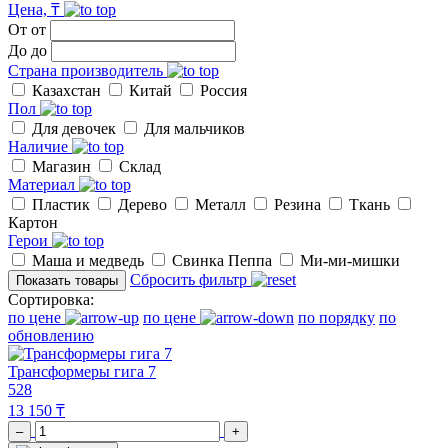
Цена, ₸
От
от
До
до
Страна производитель
Казахстан
Китай
Россия
Пол
Для девочек
Для мальчиков
Наличие
Магазин
Склад
Материал
Пластик
Дерево
Металл
Резина
Ткань
Картон
Герои
Маша и медведь
Свинка Пеппа
Ми-ми-мишки
Сбросить фильтр
Показать товары
Сортировка:
по цене
по цене
по порядку
по
обновлению
Трансформеры гига 7
528
13 150 ₸
–
+