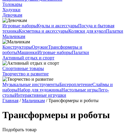
Толокары
Ходунки
Девочкам
Игровые наборы
Куклы и аксессуары
Посуда и бытовая
техника
Косметика и аксессуары
Коляски для кукол
Палатки
Мальчикам
Конструкторы
Оружие
Трансформеры и
роботы
Машинки
Игровые наборы
Палатки
Активный отдых и спорт
Спортивные товары
Творчество и развитие
Музыкальные инструменты
Бисероплетение
Слаймы и
наборы
Набор для художника
Настольные игры
Лего-
столы
Интерактивные игрушки
Главная
/
Мальчикам
/ Трансформеры и роботы
Трансформеры и роботы
Подобрать товар