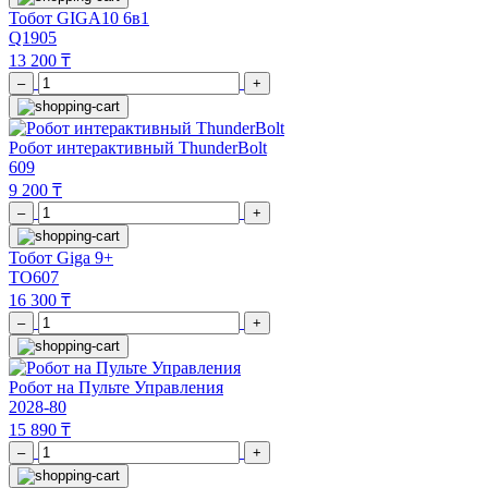
Тобот GIGA10 6в1
Q1905
13 200 ₸
–
+
Робот интерактивный ThunderBolt
609
9 200 ₸
–
+
Тобот Giga 9+
ТО607
16 300 ₸
–
+
Робот на Пульте Управления
2028-80
15 890 ₸
–
+