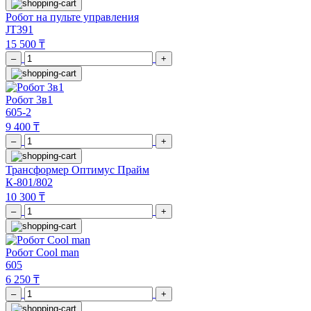
Робот на пульте управления
JT391
15 500 ₸
–
+
Робот 3в1
605-2
9 400 ₸
–
+
Трансформер Оптимус Прайм
К-801/802
10 300 ₸
–
+
Робот Cool man
605
6 250 ₸
–
+