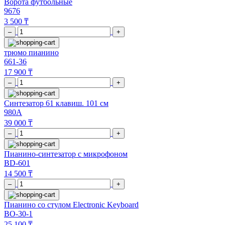
Ворота футбольные
9676
3 500 ₸
–
+
трюмо пианино
661-36
17 900 ₸
–
+
Синтезатор 61 клавиш. 101 см
980A
39 000 ₸
–
+
Пианино-синтезатор с микрофоном
BD-601
14 500 ₸
–
+
Пианино со стулом Electronic Keyboard
BO-30-1
25 100 ₸