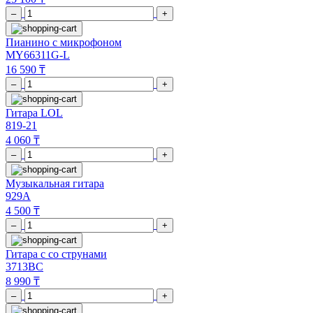
–
+
Пианино с микрофоном
MY66311G-L
16 590 ₸
–
+
Гитара LOL
819-21
4 060 ₸
–
+
Музыкальная гитара
929А
4 500 ₸
–
+
Гитара с со струнами
3713ВС
8 990 ₸
–
+