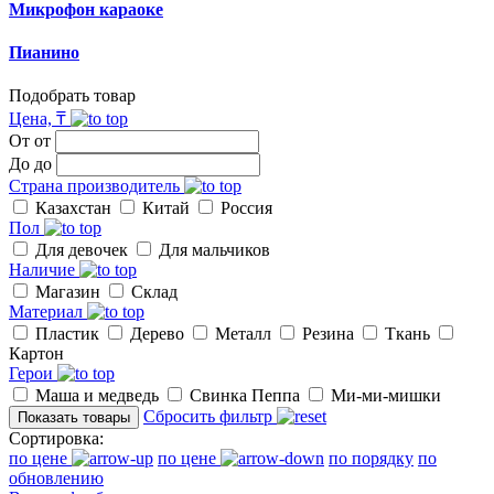
Микрофон караоке
Пианино
Подобрать товар
Цена, ₸
От
от
До
до
Страна производитель
Казахстан
Китай
Россия
Пол
Для девочек
Для мальчиков
Наличие
Магазин
Склад
Материал
Пластик
Дерево
Металл
Резина
Ткань
Картон
Герои
Маша и медведь
Свинка Пеппа
Ми-ми-мишки
Сбросить фильтр
Показать товары
Сортировка:
по цене
по цене
по порядку
по
обновлению