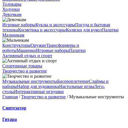
Толокары
Ходунки
Девочкам
Игровые наборы
Куклы и аксессуары
Посуда и бытовая
техника
Косметика и аксессуары
Коляски для кукол
Палатки
Мальчикам
Конструкторы
Оружие
Трансформеры и
роботы
Машинки
Игровые наборы
Палатки
Активный отдых и спорт
Спортивные товары
Творчество и развитие
Музыкальные инструменты
Бисероплетение
Слаймы и
наборы
Набор для художника
Настольные игры
Лего-
столы
Интерактивные игрушки
Главная
/
Творчество и развитие
/ Музыкальные инструменты
Синтезатор
Гитара