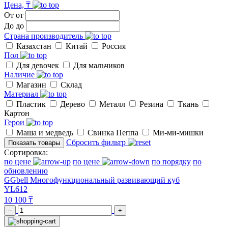
Цена, ₸
От
от
До
до
Страна производитель
Казахстан
Китай
Россия
Пол
Для девочек
Для мальчиков
Наличие
Магазин
Склад
Материал
Пластик
Дерево
Металл
Резина
Ткань
Картон
Герои
Маша и медведь
Свинка Пеппа
Ми-ми-мишки
Сбросить фильтр
Показать товары
Сортировка:
по цене
по цене
по порядку
по
обновлению
GGbell Многофункциональный развивающий куб
YL612
10 100 ₸
–
+