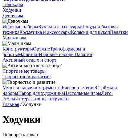
Толокары
Ходунки
Девочкам
Игровые наборы
Куклы и аксессуары
Посуда и бытовая
техника
Косметика и аксессуары
Коляски для кукол
Палатки
Мальчикам
Конструкторы
Оружие
Трансформеры и
роботы
Машинки
Игровые наборы
Палатки
Активный отдых и спорт
Спортивные товары
Творчество и развитие
Музыкальные инструменты
Бисероплетение
Слаймы и
наборы
Набор для художника
Настольные игры
Лего-
столы
Интерактивные игрушки
Главная
/ Ходунки
Ходунки
Подобрать товар