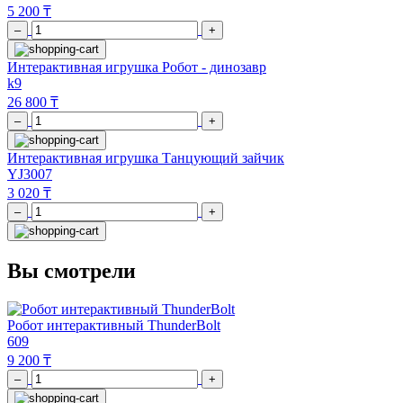
5 200 ₸
–
+
Интерактивная игрушка Робот - динозавр
k9
26 800 ₸
–
+
Интерактивная игрушка Танцующий зайчик
YJ3007
3 020 ₸
–
+
Вы смотрели
Робот интерактивный ThunderBolt
609
9 200 ₸
–
+