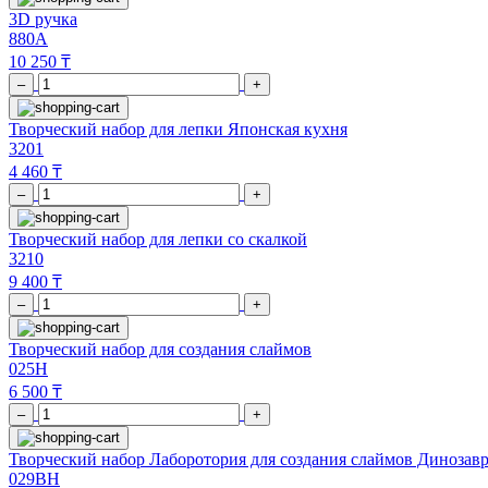
3D ручка
880A
10 250 ₸
–
+
Творческий набор для лепки Японская кухня
3201
4 460 ₸
–
+
Творческий набор для лепки со скалкой
3210
9 400 ₸
–
+
Творческий набор для создания слаймов
025H
6 500 ₸
–
+
Творческий набор Лаборотория для создания слаймов Динозав
029BH