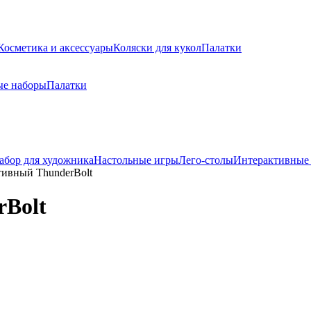
Косметика и аксессуары
Коляски для кукол
Палатки
ые наборы
Палатки
абор для художника
Настольные игры
Лего-столы
Интерактивные
тивный ThunderBolt
rBolt