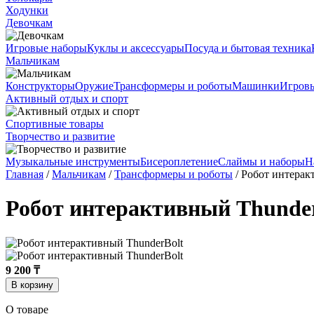
Ходунки
Девочкам
Игровые наборы
Куклы и аксессуары
Посуда и бытовая техника
Мальчикам
Конструкторы
Оружие
Трансформеры и роботы
Машинки
Игров
Активный отдых и спорт
Спортивные товары
Творчество и развитие
Музыкальные инструменты
Бисероплетение
Слаймы и наборы
Н
Главная
/
Мальчикам
/
Трансформеры и роботы
/ Робот интерак
Робот интерактивный Thunde
9 200 ₸
В корзину
О товаре