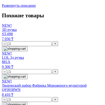
Развернуть описание
Похожие товары
NEW!
3D ручка
ST-098
7 050 ₸
–
+
NEW!
LOL 3д ручка
881A
9 300 ₸
–
+
NEW!
Творческий набор Фабрика Мороженого мультгерой
QF0938WN
8 410 ₸
–
+