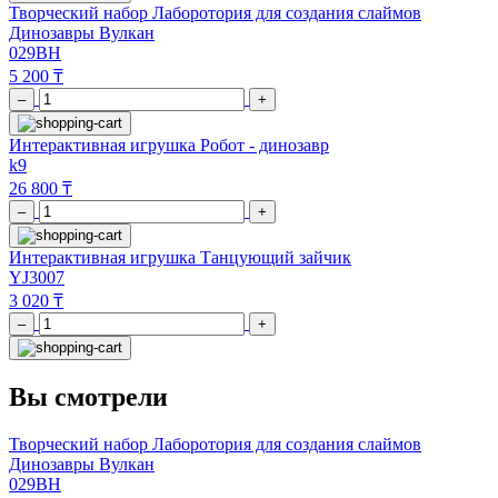
Творческий набор Лаборотория для создания слаймов
Динозавры Вулкан
029BH
5 200 ₸
–
+
Интерактивная игрушка Робот - динозавр
k9
26 800 ₸
–
+
Интерактивная игрушка Танцующий зайчик
YJ3007
3 020 ₸
–
+
Вы смотрели
Творческий набор Лаборотория для создания слаймов
Динозавры Вулкан
029BH