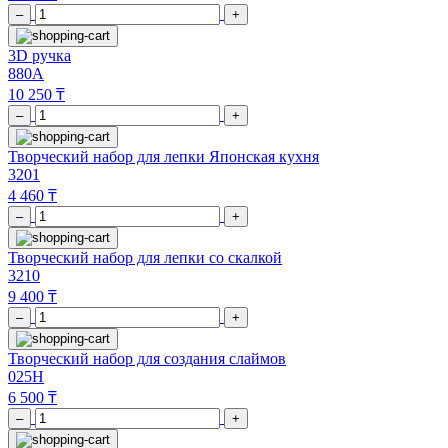
–
+
3D ручка
880A
10 250 ₸
–
+
Творческий набор для лепки Японская кухня
3201
4 460 ₸
–
+
Творческий набор для лепки со скалкой
3210
9 400 ₸
–
+
Творческий набор для создания слаймов
025H
6 500 ₸
–
+