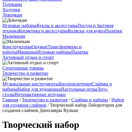
Толокары
Ходунки
Девочкам
Игровые наборы
Куклы и аксессуары
Посуда и бытовая
техника
Косметика и аксессуары
Коляски для кукол
Палатки
Мальчикам
Конструкторы
Оружие
Трансформеры и
роботы
Машинки
Игровые наборы
Палатки
Активный отдых и спорт
Спортивные товары
Творчество и развитие
Музыкальные инструменты
Бисероплетение
Слаймы и
наборы
Набор для художника
Настольные игры
Лего-
столы
Интерактивные игрушки
Главная
/
Творчество и развитие
/
Слаймы и наборы
/
Набор
для создания слаймов
/ Творческий набор Лаборотория для
создания слаймов Динозавры Вулкан
Творческий набор