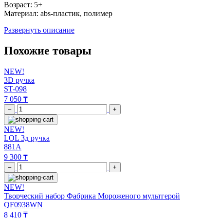
Возраст: 5+
Материал: abs-пластик, полимер
Развернуть описание
Похожие товары
NEW!
3D ручка
ST-098
7 050 ₸
–
+
NEW!
LOL 3д ручка
881A
9 300 ₸
–
+
NEW!
Творческий набор Фабрика Мороженого мультгерой
QF0938WN
8 410 ₸