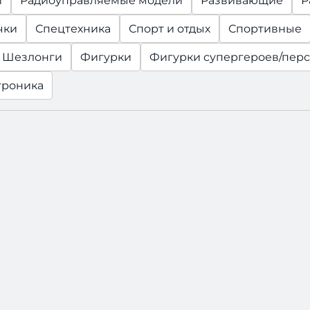
и
Радиоуправляемые модели
Развивающие
Р
чки
Спецтехника
Спорт и отдых
Спортивные
и Шезлонги
Фигурки
Фигурки супергероев/пер
троника