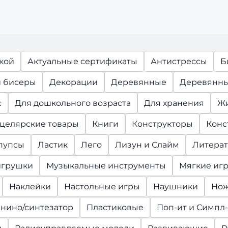
ской
Актуальные сертификаты
Антистрессы
Б
 бисеры
Декорации
Деревянные
Деревянны
с
Для дошкольного возраста
Для хранения
Ж
целярские товары
Книги
Конструкторы
Конс
 пупсы
Ластик
Лего
Лизун и Слайм
Литерат
игрушки
Музыкальные инструменты
Мягкие иг
Наклейки
Настольные игры
Наушники
Но
нино/синтезатор
Пластиковые
Поп-ит и Симпл