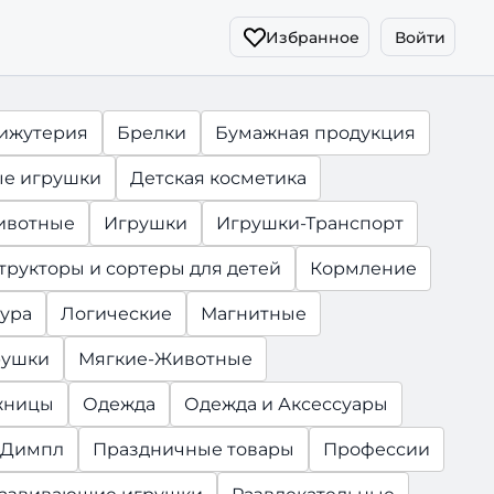
Избранное
Войти
ижутерия
Брелки
Бумажная продукция
е игрушки
Детская косметика
ивотные
Игрушки
Игрушки-Транспорт
трукторы и сортеры для детей
Кормление
ура
Логические
Магнитные
рушки
Мягкие-Животные
жницы
Одежда
Одежда и Аксессуары
-Димпл
Праздничные товары
Профессии