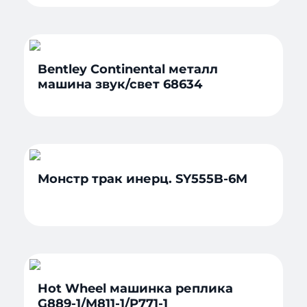
Bentley Continental металл
машина звук/свет 68634
Монстр трак инерц. SY555B-6M
Hot Wheel машинка реплика
G889-1/M811-1/P771-1