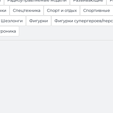
и
Радиоуправляемые модели
Развивающие
Р
чки
Спецтехника
Спорт и отдых
Спортивные
и Шезлонги
Фигурки
Фигурки супергероев/пер
троника