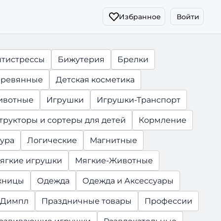
Избранное
Войти
нтистрессы
Бижутерия
Брелки
ревянные
Детская косметика
ивотные
Игрушки
Игрушки-Транспорт
трукторы и сортеры для детей
Кормление
ура
Логические
Магнитные
ягкие игрушки
Мягкие-Животные
жницы
Одежда
Одежда и Аксессуары
-Димпл
Праздничные товары
Профессии