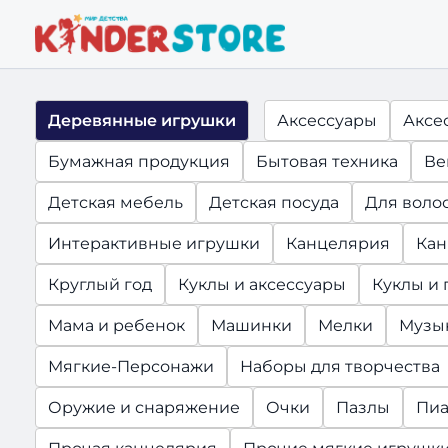
Деревянные игрушки
Аксессуары
Аксе
Бумажная продукция
Бытовая техника
Ве
Детская мебель
Детская посуда
Для воло
Интерактивные игрушки
Канцелярия
Кан
Круглый год
Куклы и аксессуары
Куклы и
Мама и ребенок
Машинки
Мелки
Музы
Мягкие-Персонажи
Наборы для творчества
Оружие и снаряжение
Очки
Пазлы
Пиа