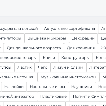
ссуары для детской
Актуальные сертификаты
А
нтиляторы
Вышивка и бисеры
Декорации
Де
с
Для дошкольного возраста
Для хранения
Ж
целярские товары
Книги
Конструкторы
Конс
 пупсы
Ластик
Лего
Лизун и Слайм
Литерат
кальные игрушки
Музыкальные инструменты
М
Наклейки
Настольные игры
Наушники
Но
нино/синтезатор
Пластиковые
Поп-ит и Симпл