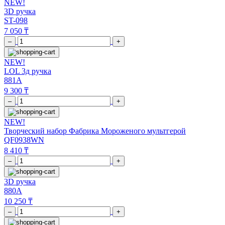
NEW!
3D ручка
ST-098
7 050 ₸
–
+
NEW!
LOL 3д ручка
881A
9 300 ₸
–
+
NEW!
Творческий набор Фабрика Мороженого мультгерой
QF0938WN
8 410 ₸
–
+
3D ручка
880A
10 250 ₸
–
+