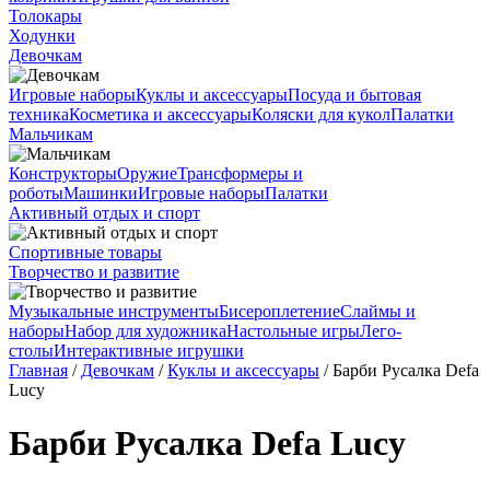
Толокары
Ходунки
Девочкам
Игровые наборы
Куклы и аксессуары
Посуда и бытовая
техника
Косметика и аксессуары
Коляски для кукол
Палатки
Мальчикам
Конструкторы
Оружие
Трансформеры и
роботы
Машинки
Игровые наборы
Палатки
Активный отдых и спорт
Спортивные товары
Творчество и развитие
Музыкальные инструменты
Бисероплетение
Слаймы и
наборы
Набор для художника
Настольные игры
Лего-
столы
Интерактивные игрушки
Главная
/
Девочкам
/
Куклы и аксессуары
/ Барби Русалка Defa
Lucy
Барби Русалка Defa Lucy