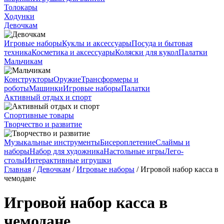
Толокары
Ходунки
Девочкам
Игровые наборы
Куклы и аксессуары
Посуда и бытовая
техника
Косметика и аксессуары
Коляски для кукол
Палатки
Мальчикам
Конструкторы
Оружие
Трансформеры и
роботы
Машинки
Игровые наборы
Палатки
Активный отдых и спорт
Спортивные товары
Творчество и развитие
Музыкальные инструменты
Бисероплетение
Слаймы и
наборы
Набор для художника
Настольные игры
Лего-
столы
Интерактивные игрушки
Главная
/
Девочкам
/
Игровые наборы
/ Игровой набор касса в
чемодане
Игровой набор касса в
чемодане