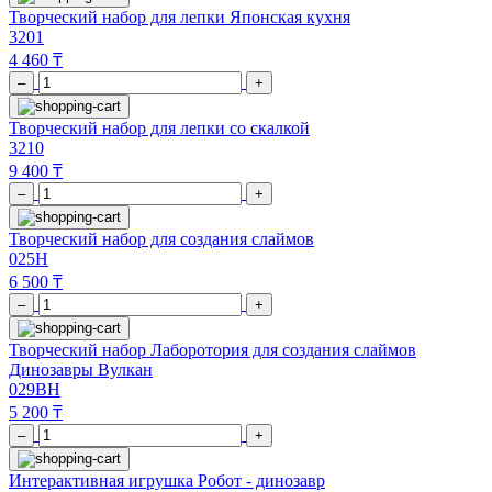
Творческий набор для лепки Японская кухня
3201
4 460 ₸
–
+
Творческий набор для лепки со скалкой
3210
9 400 ₸
–
+
Творческий набор для создания слаймов
025H
6 500 ₸
–
+
Творческий набор Лаборотория для создания слаймов
Динозавры Вулкан
029BH
5 200 ₸
–
+
Интерактивная игрушка Робот - динозавр