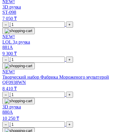
NEW!
3D ручка
ST-098
7 050 ₸
–
+
NEW!
LOL 3д ручка
881A
9 300 ₸
–
+
NEW!
Творческий набор Фабрика Мороженого мультгерой
QF0938WN
8 410 ₸
–
+
3D ручка
880A
10 250 ₸
–
+