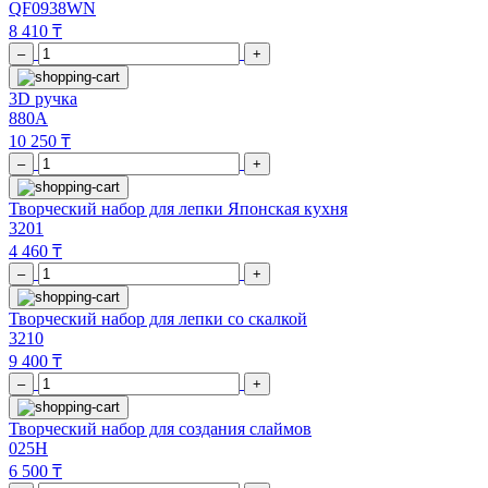
QF0938WN
8 410 ₸
–
+
3D ручка
880A
10 250 ₸
–
+
Творческий набор для лепки Японская кухня
3201
4 460 ₸
–
+
Творческий набор для лепки со скалкой
3210
9 400 ₸
–
+
Творческий набор для создания слаймов
025H
6 500 ₸