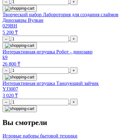
–
+
Творческий набор Лаборотория для создания слаймов
Динозавры Вулкан
029BH
5 200 ₸
–
+
Интерактивная игрушка Робот - динозавр
k9
26 800 ₸
–
+
Интерактивная игрушка Танцующий зайчик
YJ3007
3 020 ₸
–
+
Вы смотрели
Игровые наборы бытовой техники