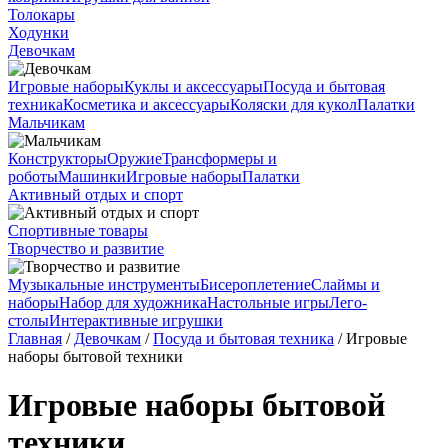
Толокары
Ходунки
Девочкам
Игровые наборы
Куклы и аксессуары
Посуда и бытовая
техника
Косметика и аксессуары
Коляски для кукол
Палатки
Мальчикам
Конструкторы
Оружие
Трансформеры и
роботы
Машинки
Игровые наборы
Палатки
Активный отдых и спорт
Спортивные товары
Творчество и развитие
Музыкальные инструменты
Бисероплетение
Слаймы и
наборы
Набор для художника
Настольные игры
Лего-
столы
Интерактивные игрушки
Главная
/
Девочкам
/
Посуда и бытовая техника
/ Игровые
наборы бытовой техники
Игровые наборы бытовой
техники