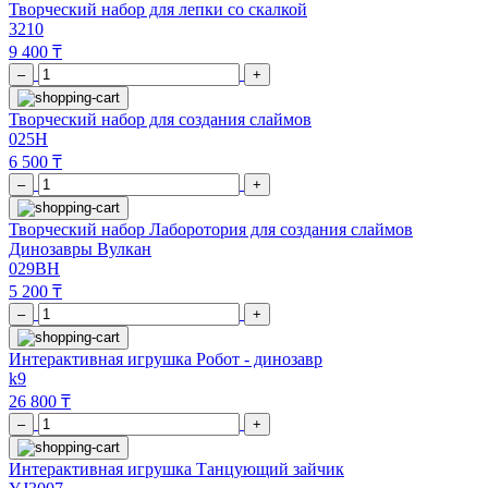
Творческий набор для лепки со скалкой
3210
9 400 ₸
–
+
Творческий набор для создания слаймов
025H
6 500 ₸
–
+
Творческий набор Лаборотория для создания слаймов
Динозавры Вулкан
029BH
5 200 ₸
–
+
Интерактивная игрушка Робот - динозавр
k9
26 800 ₸
–
+
Интерактивная игрушка Танцующий зайчик