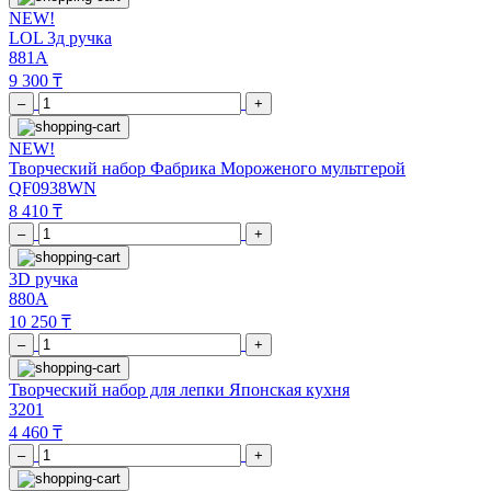
NEW!
LOL 3д ручка
881A
9 300 ₸
–
+
NEW!
Творческий набор Фабрика Мороженого мультгерой
QF0938WN
8 410 ₸
–
+
3D ручка
880A
10 250 ₸
–
+
Творческий набор для лепки Японская кухня
3201
4 460 ₸
–
+