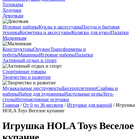
Толокары
Ходунки
Девочкам
Игровые наборы
Куклы и аксессуары
Посуда и бытовая
техника
Косметика и аксессуары
Коляски для кукол
Палатки
Мальчикам
Конструкторы
Оружие
Трансформеры и
роботы
Машинки
Игровые наборы
Палатки
Активный отдых и спорт
Спортивные товары
Творчество и развитие
Музыкальные инструменты
Бисероплетение
Слаймы и
наборы
Набор для художника
Настольные игры
Лего-
столы
Интерактивные игрушки
Главная
/
От 0 до 36 месяцев
/
Игрушки для ванной
/ Игрушка
HOLA Toys Веселое купание
Игрушка HOLA Toys Веселое
купание