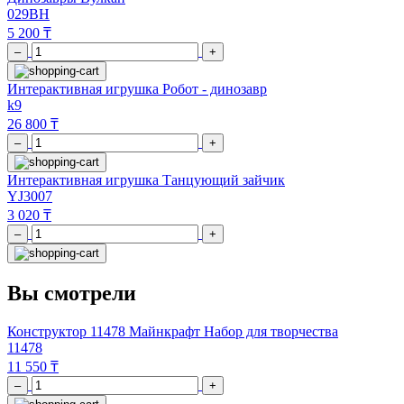
029BH
5 200 ₸
–
+
Интерактивная игрушка Робот - динозавр
k9
26 800 ₸
–
+
Интерактивная игрушка Танцующий зайчик
YJ3007
3 020 ₸
–
+
Вы смотрели
Конструктор 11478 Майнкрафт Набор для творчества
11478
11 550 ₸
–
+