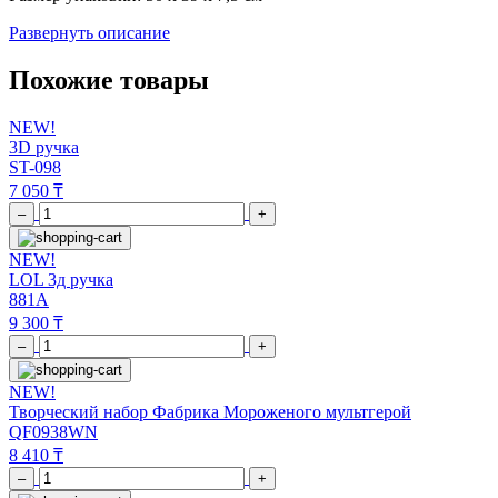
Развернуть описание
Похожие товары
NEW!
3D ручка
ST-098
7 050 ₸
–
+
NEW!
LOL 3д ручка
881A
9 300 ₸
–
+
NEW!
Творческий набор Фабрика Мороженого мультгерой
QF0938WN
8 410 ₸
–
+