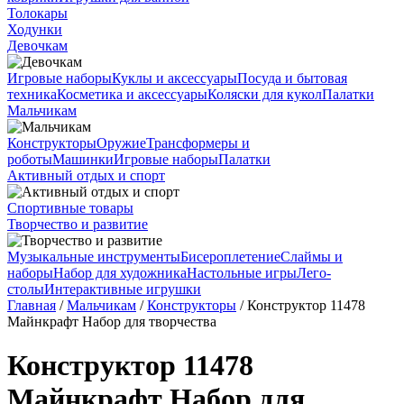
Толокары
Ходунки
Девочкам
Игровые наборы
Куклы и аксессуары
Посуда и бытовая
техника
Косметика и аксессуары
Коляски для кукол
Палатки
Мальчикам
Конструкторы
Оружие
Трансформеры и
роботы
Машинки
Игровые наборы
Палатки
Активный отдых и спорт
Спортивные товары
Творчество и развитие
Музыкальные инструменты
Бисероплетение
Слаймы и
наборы
Набор для художника
Настольные игры
Лего-
столы
Интерактивные игрушки
Главная
/
Мальчикам
/
Конструкторы
/ Конструктор 11478
Майнкрафт Набор для творчества
Конструктор 11478
Майнкрафт Набор для