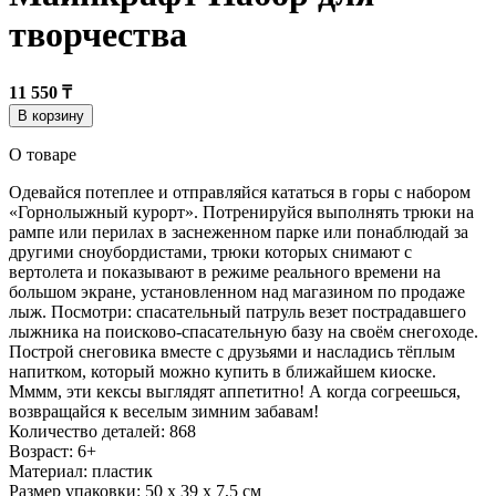
творчества
11 550 ₸
В корзину
О товаре
Одевайся потеплее и отправляйся кататься в горы с набором
«Горнолыжный курорт». Потренируйся выполнять трюки на
рампе или перилах в заснеженном парке или понаблюдай за
другими сноубордистами, трюки которых снимают с
вертолета и показывают в режиме реального времени на
большом экране, установленном над магазином по продаже
лыж. Посмотри: спасательный патруль везет пострадавшего
лыжника на поисково-спасательную базу на своём снегоходе.
Построй снеговика вместе с друзьями и насладись тёплым
напитком, который можно купить в ближайшем киоске.
Мммм, эти кексы выглядят аппетитно! А когда согреешься,
возвращайся к веселым зимним забавам!
Количество деталей: 868
Возраст: 6+
Материал: пластик
Размер упаковки: 50 х 39 х 7,5 см