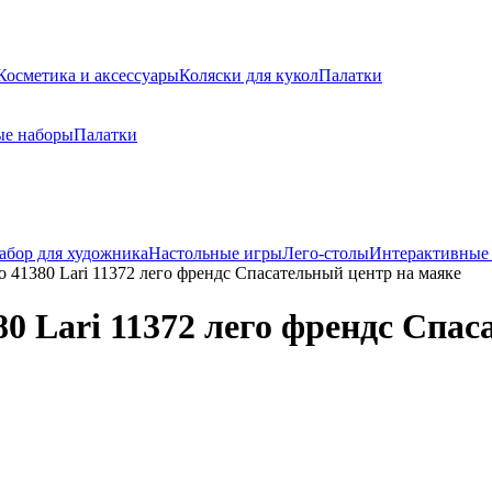
Косметика и аксессуары
Коляски для кукол
Палатки
ые наборы
Палатки
абор для художника
Настольные игры
Лего-столы
Интерактивные
 41380 Lari 11372 лего френдс Спасательный центр на маяке
0 Lari 11372 лего френдс Спас