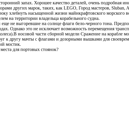
осторонний запах. Хорошее качество деталей, очень подробная и
ами других марок, таких, как LEGO, Город мастеров, Sluban, Aus
року хлебнуть насыщенной жизни майнкрафтовского морского во
елем на территории владельца корабельного судна.
и еще не выгоревшие на солнце флаги бело-черного тона. Пред
ах. Однако это не исключает возможность перемещения транспор
их колеса).В носовой части сборной модели Сражение на корабле
уг к другу мачты с флагами и дозорными вышками для своеврем
ий мостик.
 места для портовых стоянок?