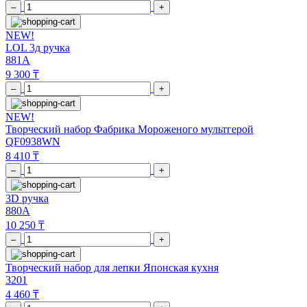
–
+
NEW!
LOL 3д ручка
881A
9 300 ₸
–
+
NEW!
Творческий набор Фабрика Мороженого мультгерой
QF0938WN
8 410 ₸
–
+
3D ручка
880A
10 250 ₸
–
+
Творческий набор для лепки Японская кухня
3201
4 460 ₸