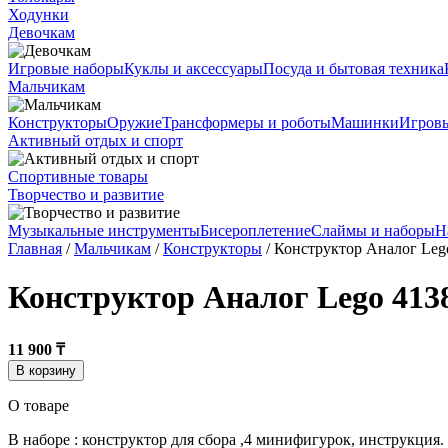
Ходунки
Девочкам
Игровые наборы
Куклы и аксессуары
Посуда и бытовая техника
Мальчикам
Конструкторы
Оружие
Трансформеры и роботы
Машинки
Игров
Активный отдых и спорт
Спортивные товары
Творчество и развитие
Музыкальные инструменты
Бисероплетение
Слаймы и наборы
Н
Главная
/
Мальчикам
/
Конструкторы
/ Конструктор Аналог Lego
Конструктор Аналог Lego 4138
11 900 ₸
В корзину
О товаре
В наборе : конструктор для сбора ,4 минифигурок, инструкция.