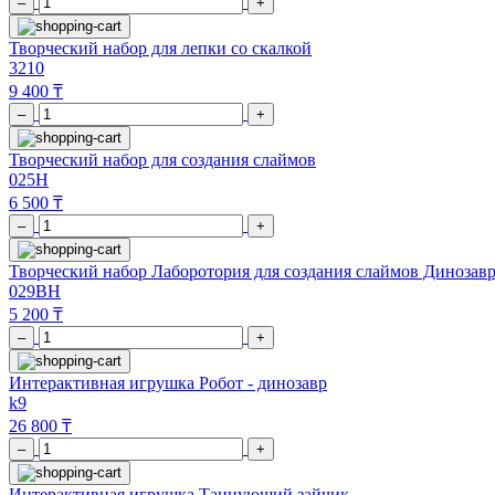
–
+
Творческий набор для лепки со скалкой
3210
9 400 ₸
–
+
Творческий набор для создания слаймов
025H
6 500 ₸
–
+
Творческий набор Лаборотория для создания слаймов Динозав
029BH
5 200 ₸
–
+
Интерактивная игрушка Робот - динозавр
k9
26 800 ₸
–
+
Интерактивная игрушка Танцующий зайчик