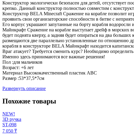
Конструктор экологически безопасен для детей, отсутствует п
крепко. Данный конструктор полностью совместим с конструктор
Конструктор BELA Minecraft Сражение на корабле позволит иг
проявить свои организаторские способности в битве с неприят
Его корпус украшают запутанные на борту корабля водоросли 
Майнкрафт Сражение на корабле выступает дрейф в морских вод
будет поднята кверху, а задняя будет опираться на два больш
размещаются две параллельно установленные по отношению др
корабля в конструкторе BELA Майнкрафт находится капитанск
Враг атакует? Требуется сменить курс? Необходимо определить
Именно здесь принимаются все важные решения!
Пол :для мальчиков
Возраст: +6 лет
Материал Высококачественный пластик АВС
Размер :53*37,5*7см
Развернуть описание
Похожие товары
NEW!
3D ручка
ST-098
7 050 ₸