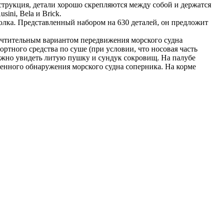
нструкция, детали хорошо скрепляются между собой и держатся
ini, Bela и Brick.
лка. Представленный набором на 630 деталей, он предложит
почтительным вариантом передвижения морского судна
тного средства по суше (при условии, что носовая часть
 можно увидеть литую пушку и сундук сокровищ. На палубе
енного обнаружения морского судна соперника. На корме