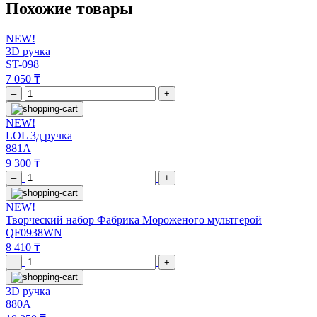
Похожие товары
NEW!
3D ручка
ST-098
7 050 ₸
–
+
NEW!
LOL 3д ручка
881A
9 300 ₸
–
+
NEW!
Творческий набор Фабрика Мороженого мультгерой
QF0938WN
8 410 ₸
–
+
3D ручка
880A