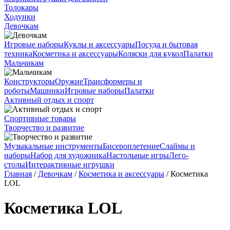
Толокары
Ходунки
Девочкам
Игровые наборы
Куклы и аксессуары
Посуда и бытовая
техника
Косметика и аксессуары
Коляски для кукол
Палатки
Мальчикам
Конструкторы
Оружие
Трансформеры и
роботы
Машинки
Игровые наборы
Палатки
Активный отдых и спорт
Спортивные товары
Творчество и развитие
Музыкальные инструменты
Бисероплетение
Слаймы и
наборы
Набор для художника
Настольные игры
Лего-
столы
Интерактивные игрушки
Главная
/
Девочкам
/
Косметика и аксессуары
/ Косметика
LOL
Косметика LOL