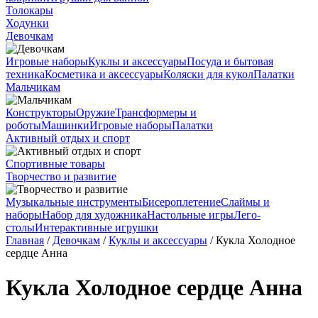
Толокары
Ходунки
Девочкам
Игровые наборы
Куклы и аксессуары
Посуда и бытовая
техника
Косметика и аксессуары
Коляски для кукол
Палатки
Мальчикам
Конструкторы
Оружие
Трансформеры и
роботы
Машинки
Игровые наборы
Палатки
Активный отдых и спорт
Спортивные товары
Творчество и развитие
Музыкальные инструменты
Бисероплетение
Слаймы и
наборы
Набор для художника
Настольные игры
Лего-
столы
Интерактивные игрушки
Главная
/
Девочкам
/
Куклы и аксессуары
/ Кукла Холодное
сердце Анна
Кукла Холодное сердце Анна