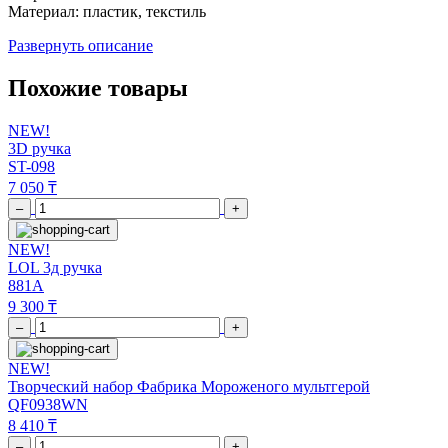
Материал: пластик, текстиль
Развернуть описание
Похожие товары
NEW!
3D ручка
ST-098
7 050 ₸
–
+
NEW!
LOL 3д ручка
881A
9 300 ₸
–
+
NEW!
Творческий набор Фабрика Мороженого мультгерой
QF0938WN
8 410 ₸
–
+