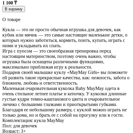
1 100 ₸
В корзину
О товаре
Кукла — это не просто обычная игрушка для девочек, как
кубик или мячик — это самые настоящие маленькие детки, о
которых нужно заботиться, кормить, поить, купать, играть с
ними и укладывать их спать.
Игра с пупсом — это своеобразная тренировка перед
настоящим материнством, поэтому очень важно, чтобы
игрушка была оснащена различными функциями,
максимально приближая игру к реальности.
Подарив своей малышке куклу «MayMay Girls» вы поможете
ей развить такие прекрасные качества, как: нежность, забота о
ближнем, любовь и ответственность.
Маленькая очаровательная куколка Baby MayMay одета в
очень стильное летнее платье и кепочку. У куколки длинные
густые кудри темно-каштанового цвета и очаровательное
личико с большими глазками и приоткрытыми губками.
Благодаря ее небольшому размеру, с куклой можно играть не
только дома, но и брать ее с собой на прогулку или в гости.
Комплектация: кукла MayMay
Пол: для девочек
Возраст: 3+