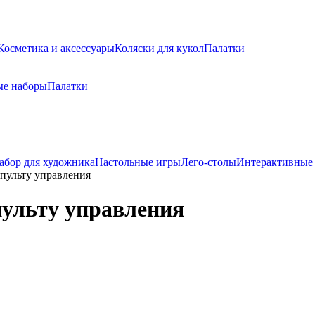
Косметика и аксессуары
Коляски для кукол
Палатки
ые наборы
Палатки
абор для художника
Настольные игры
Лего-столы
Интерактивные
 пульту управления
пульту управления