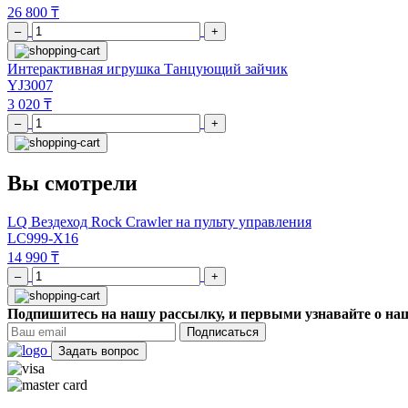
26 800 ₸
–
+
Интерактивная игрушка Танцующий зайчик
YJ3007
3 020 ₸
–
+
Вы смотрели
LQ Вездеход Rock Crawler на пульту управления
LC999-X16
14 990 ₸
–
+
Подпишитесь на нашу рассылку, и первыми узнавайте о наш
Подписаться
Задать вопрос