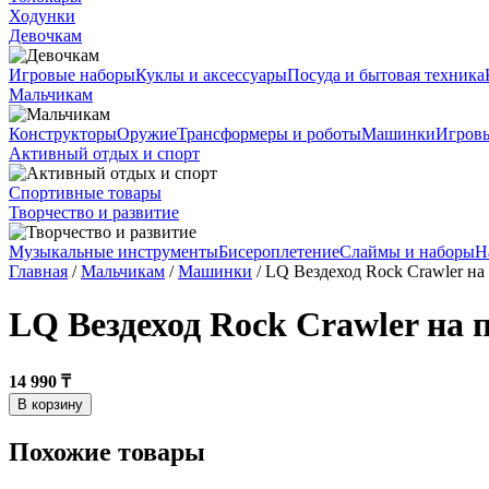
Ходунки
Девочкам
Игровые наборы
Куклы и аксессуары
Посуда и бытовая техника
Мальчикам
Конструкторы
Оружие
Трансформеры и роботы
Машинки
Игров
Активный отдых и спорт
Спортивные товары
Творчество и развитие
Музыкальные инструменты
Бисероплетение
Слаймы и наборы
Н
Главная
/
Мальчикам
/
Машинки
/ LQ Вездеход Rock Crawler на
LQ Вездеход Rock Crawler на 
14 990 ₸
В корзину
Похожие товары