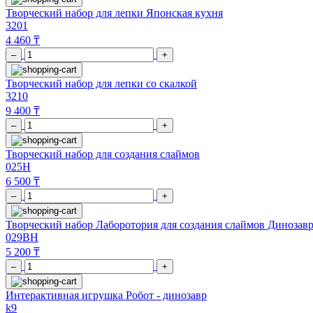
Творческий набор для лепки Японская кухня
3201
4 460 ₸
–
+
Творческий набор для лепки со скалкой
3210
9 400 ₸
–
+
Творческий набор для создания слаймов
025H
6 500 ₸
–
+
Творческий набор Лаборотория для создания слаймов Динозав
029BH
5 200 ₸
–
+
Интерактивная игрушка Робот - динозавр
k9