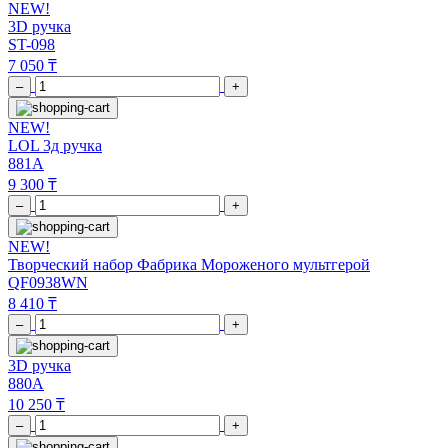
NEW!
3D ручка
ST-098
7 050 ₸
–
+
NEW!
LOL 3д ручка
881A
9 300 ₸
–
+
NEW!
Творческий набор Фабрика Мороженого мультгерой
QF0938WN
8 410 ₸
–
+
3D ручка
880A
10 250 ₸
–
+