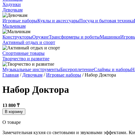
Ходунки
Девочкам
Игровые наборы
Куклы и аксессуары
Посуда и бытовая техника
Мальчикам
Конструкторы
Оружие
Трансформеры и роботы
Машинки
Игров
Активный отдых и спорт
Спортивные товары
Творчество и развитие
Музыкальные инструменты
Бисероплетение
Слаймы и наборы
Н
Главная
/
Девочкам
/
Игровые наборы
/ Набор Доктора
Набор Доктора
13 800 ₸
В корзину
О товаре
Замечательная кухня со световыми и звуковыми эффектами. Ко