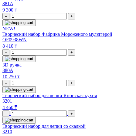
881A
9 300 ₸
–
+
NEW!
Творческий набор Фабрика Мороженого мультгерой
QF0938WN
8 410 ₸
–
+
3D ручка
880A
10 250 ₸
–
+
Творческий набор для лепки Японская кухня
3201
4 460 ₸
–
+
Творческий набор для лепки со скалкой
3210