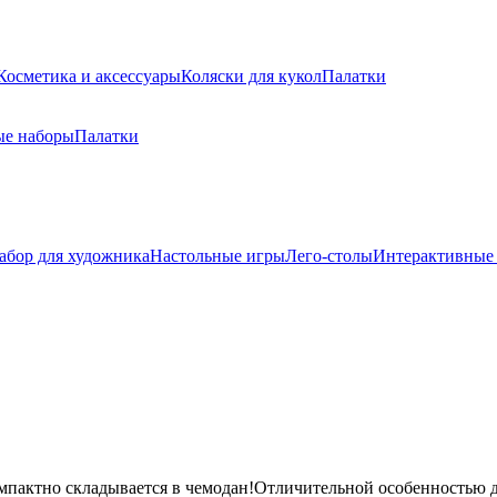
Косметика и аксессуары
Коляски для кукол
Палатки
ые наборы
Палатки
абор для художника
Настольные игры
Лего-столы
Интерактивные
мпактно складывается в чемодан!Отличительной особенностью д