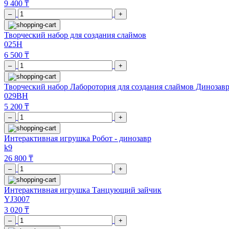
9 400 ₸
–
+
Творческий набор для создания слаймов
025H
6 500 ₸
–
+
Творческий набор Лаборотория для создания слаймов Динозав
029BH
5 200 ₸
–
+
Интерактивная игрушка Робот - динозавр
k9
26 800 ₸
–
+
Интерактивная игрушка Танцующий зайчик
YJ3007
3 020 ₸
–
+