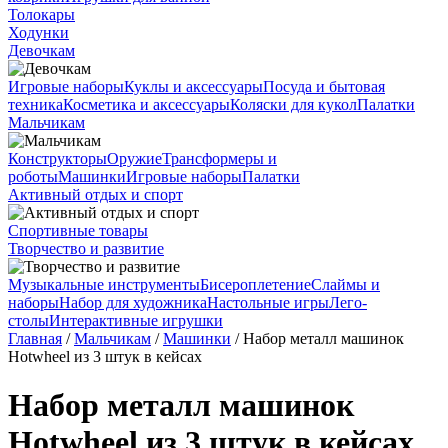
Толокары
Ходунки
Девочкам
Игровые наборы
Куклы и аксессуары
Посуда и бытовая
техника
Косметика и аксессуары
Коляски для кукол
Палатки
Мальчикам
Конструкторы
Оружие
Трансформеры и
роботы
Машинки
Игровые наборы
Палатки
Активный отдых и спорт
Спортивные товары
Творчество и развитие
Музыкальные инструменты
Бисероплетение
Слаймы и
наборы
Набор для художника
Настольные игры
Лего-
столы
Интерактивные игрушки
Главная
/
Мальчикам
/
Машинки
/ Набор металл машинок
Hotwheel из 3 штук в кейсах
Набор металл машинок
Hotwheel из 3 штук в кейсах