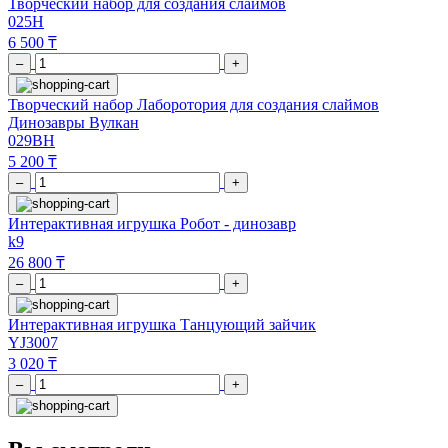
Творческий набор для создания слаймов
025H
6 500 ₸
–
+
Творческий набор Лаборотория для создания слаймов
Динозавры Вулкан
029BH
5 200 ₸
–
+
Интерактивная игрушка Робот - динозавр
k9
26 800 ₸
–
+
Интерактивная игрушка Танцующий зайчик
YJ3007
3 020 ₸
–
+