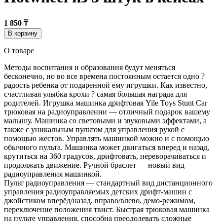
1 850 ₸
В корзину
О товаре
Методы воспитания и образования будут меняться
бесконечно, но во все времена постоянным остается одно ?
радость ребенка от подаренной ему игрушки. Как известно,
счастливая улыбка крохи ? самая большая награда для
родителей. Игрушка машинка дрифтовая Yile Toys Stunt Car
трюковая на радиоуправлении — отличный подарок вашему
малышу. Машинка со световыми и звуковыми эффектами, а
также с уникальным пультом для управления рукой с
помощью жестов. Управлять машинкой можно и с помощью
обычного пульта. Машинка может двигаться вперед и назад,
крутиться на 360 градусов, дрифтовать, переворачиваться и
продолжать движение. Ручной браслет — новый вид
радиоуправления машинкой.
Пульт радиоуправления — стандартный вид дистанционного
управления радиоуправляемых детских дрифт-машин с
джойстиком вперёд/назад, вправо/влево, демо-режимом,
переключение положения твист. Быстрая трюковая машинка
на пульте управления, способна преодолевать сложные