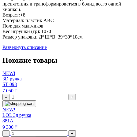
препятствия и трансформироваться в болид всего одной
кнопкой.
Возраст:+8
Материал: пластик АВС
Пол: для мальчиков
Вес игрушки (гр): 1070
Размер упаковки Д*Ш*В: 39*30*10см
Развернуть описание
Похожие товары
NEW!
3D ручка
ST-098
7 050 ₸
–
+
NEW!
LOL 3д ручка
881A
9 300 ₸
–
+