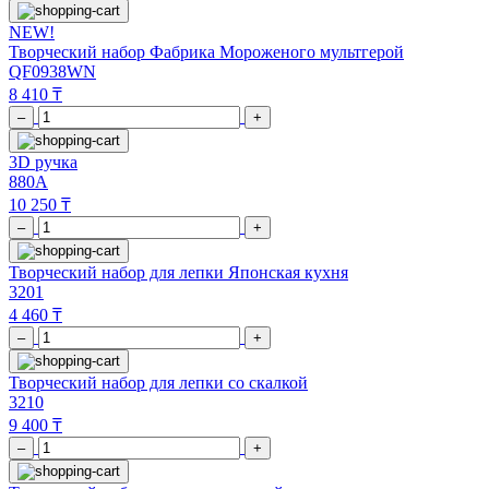
NEW!
Творческий набор Фабрика Мороженого мультгерой
QF0938WN
8 410 ₸
–
+
3D ручка
880A
10 250 ₸
–
+
Творческий набор для лепки Японская кухня
3201
4 460 ₸
–
+
Творческий набор для лепки со скалкой
3210
9 400 ₸
–
+