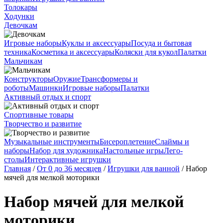
Толокары
Ходунки
Девочкам
Игровые наборы
Куклы и аксессуары
Посуда и бытовая
техника
Косметика и аксессуары
Коляски для кукол
Палатки
Мальчикам
Конструкторы
Оружие
Трансформеры и
роботы
Машинки
Игровые наборы
Палатки
Активный отдых и спорт
Спортивные товары
Творчество и развитие
Музыкальные инструменты
Бисероплетение
Слаймы и
наборы
Набор для художника
Настольные игры
Лего-
столы
Интерактивные игрушки
Главная
/
От 0 до 36 месяцев
/
Игрушки для ванной
/ Набор
мячей для мелкой моторики
Набор мячей для мелкой
моторики