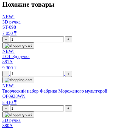
Похожие товары
NEW!
3D ручка
ST-098
7 050 ₸
–
+
NEW!
LOL 3д ручка
881A
9 300 ₸
–
+
NEW!
Творческий набор Фабрика Мороженого мультгерой
QF0938WN
8 410 ₸
–
+
3D ручка
880A