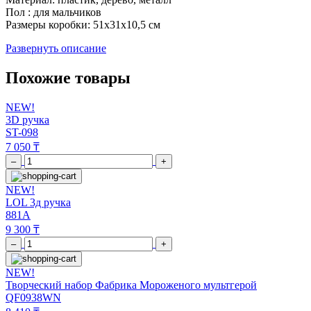
Пол : для мальчиков
Размеры коробки: 51x31x10,5 см
Развернуть описание
Похожие товары
NEW!
3D ручка
ST-098
7 050 ₸
–
+
NEW!
LOL 3д ручка
881A
9 300 ₸
–
+
NEW!
Творческий набор Фабрика Мороженого мультгерой
QF0938WN