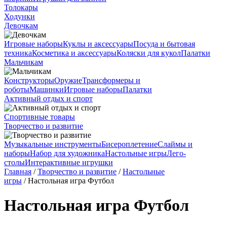
Толокары
Ходунки
Девочкам
Игровые наборы
Куклы и аксессуары
Посуда и бытовая
техника
Косметика и аксессуары
Коляски для кукол
Палатки
Мальчикам
Конструкторы
Оружие
Трансформеры и
роботы
Машинки
Игровые наборы
Палатки
Активный отдых и спорт
Спортивные товары
Творчество и развитие
Музыкальные инструменты
Бисероплетение
Слаймы и
наборы
Набор для художника
Настольные игры
Лего-
столы
Интерактивные игрушки
Главная
/
Творчество и развитие
/
Настольные
игры
/ Настольная игра Футбол
Настольная игра Футбол