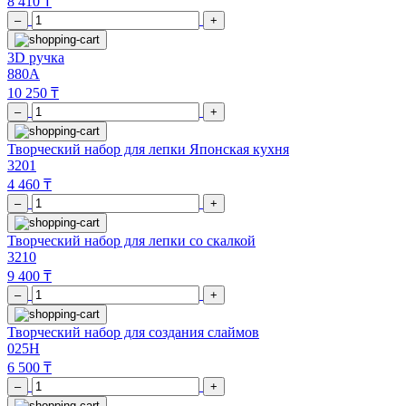
8 410 ₸
–
+
3D ручка
880A
10 250 ₸
–
+
Творческий набор для лепки Японская кухня
3201
4 460 ₸
–
+
Творческий набор для лепки со скалкой
3210
9 400 ₸
–
+
Творческий набор для создания слаймов
025H
6 500 ₸
–
+