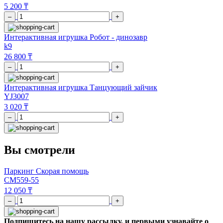
5 200 ₸
–
+
Интерактивная игрушка Робот - динозавр
k9
26 800 ₸
–
+
Интерактивная игрушка Танцующий зайчик
YJ3007
3 020 ₸
–
+
Вы смотрели
Паркинг Скорая помощь
CM559-55
12 050 ₸
–
+
Подпишитесь на нашу рассылку, и первыми узнавайте о