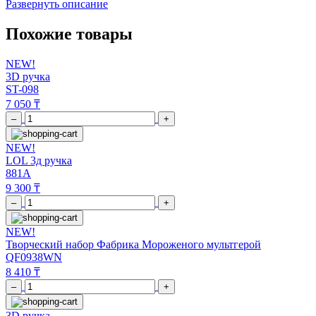
Развернуть описание
Похожие товары
NEW!
3D ручка
ST-098
7 050 ₸
–
+
NEW!
LOL 3д ручка
881A
9 300 ₸
–
+
NEW!
Творческий набор Фабрика Мороженого мультгерой
QF0938WN
8 410 ₸
–
+
3D ручка