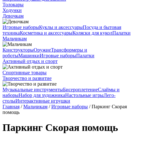
Толокары
Ходунки
Девочкам
Игровые наборы
Куклы и аксессуары
Посуда и бытовая
техника
Косметика и аксессуары
Коляски для кукол
Палатки
Мальчикам
Конструкторы
Оружие
Трансформеры и
роботы
Машинки
Игровые наборы
Палатки
Активный отдых и спорт
Спортивные товары
Творчество и развитие
Музыкальные инструменты
Бисероплетение
Слаймы и
наборы
Набор для художника
Настольные игры
Лего-
столы
Интерактивные игрушки
Главная
/
Мальчикам
/
Игровые наборы
/ Паркинг Скорая
помощь
Паркинг Скорая помощь