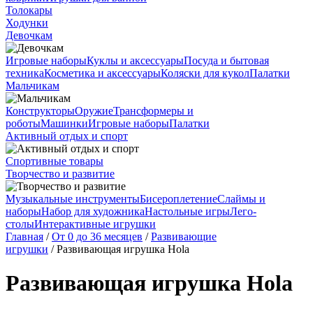
Толокары
Ходунки
Девочкам
Игровые наборы
Куклы и аксессуары
Посуда и бытовая
техника
Косметика и аксессуары
Коляски для кукол
Палатки
Мальчикам
Конструкторы
Оружие
Трансформеры и
роботы
Машинки
Игровые наборы
Палатки
Активный отдых и спорт
Спортивные товары
Творчество и развитие
Музыкальные инструменты
Бисероплетение
Слаймы и
наборы
Набор для художника
Настольные игры
Лего-
столы
Интерактивные игрушки
Главная
/
От 0 до 36 месяцев
/
Развивающие
игрушки
/ Развивающая игрушка Hola
Развивающая игрушка Hola