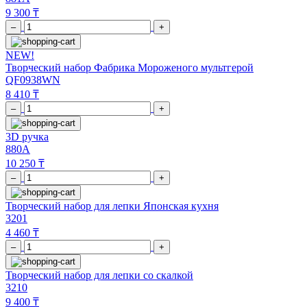
9 300 ₸
–
+
NEW!
Творческий набор Фабрика Мороженого мультгерой
QF0938WN
8 410 ₸
–
+
3D ручка
880A
10 250 ₸
–
+
Творческий набор для лепки Японская кухня
3201
4 460 ₸
–
+
Творческий набор для лепки со скалкой
3210
9 400 ₸