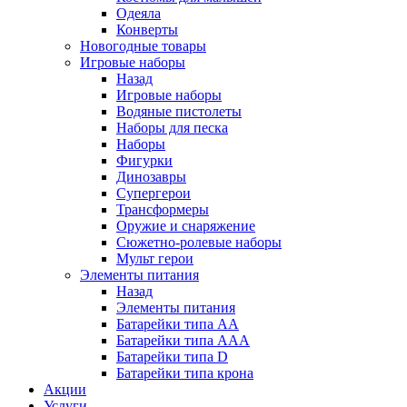
Одеяла
Конверты
Новогодные товары
Игровые наборы
Назад
Игровые наборы
Водяные пистолеты
Наборы для песка
Наборы
Фигурки
Динозавры
Супергерои
Трансформеры
Оружие и снаряжение
Сюжетно-ролевые наборы
Мульт герои
Элементы питания
Назад
Элементы питания
Батарейки типа АА
Батарейки типа ААА
Батарейки типа D
Батарейки типа крона
Акции
Услуги