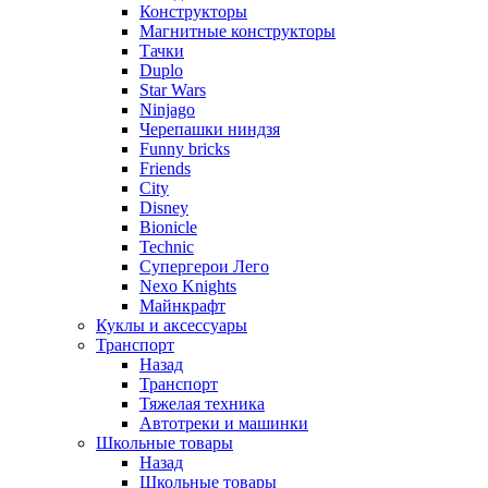
Конструкторы
Магнитные конструкторы
Тачки
Duplo
Star Wars
Ninjago
Черепашки ниндзя
Funny bricks
Friends
City
Disney
Bionicle
Technic
Супергерои Лего
Nexo Knights
Майнкрафт
Куклы и аксессуары
Транспорт
Назад
Транспорт
Тяжелая техника
Автотреки и машинки
Школьные товары
Назад
Школьные товары