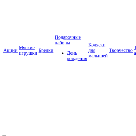
Подарочные
наборы
Коляски
Мягкие
Акции
Брелки
для
Творчество
игрушки
День
малышей
рождения