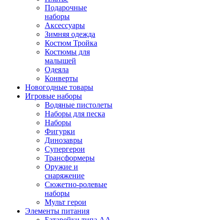
Подарочные
наборы
Аксессуары
Зимняя одежда
Костюм Тройка
Костюмы для
малышей
Одеяла
Конверты
Новогодные товары
Игровые наборы
Водяные пистолеты
Наборы для песка
Наборы
Фигурки
Динозавры
Супергерои
Трансформеры
Оружие и
снаряжение
Сюжетно-ролевые
наборы
Мульт герои
Элементы питания
Батарейки типа АА