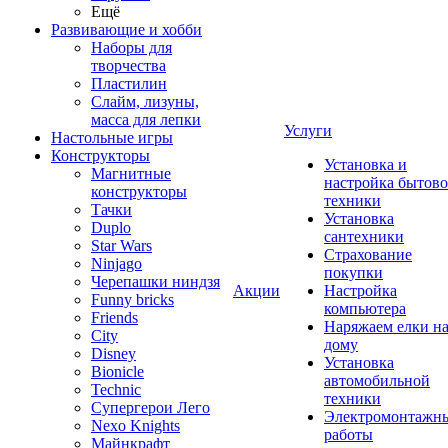
Ещё
Развивающие и хобби
Наборы для
творчества
Пластилин
Слайм, лизуны,
масса для лепки
Услуги
Настольные игры
Конструкторы
Установка и
Магнитные
настройка бытов
конструкторы
техники
Тачки
Установка
Duplo
сантехники
Star Wars
Страхование
Ninjago
покупки
Черепашки ниндзя
Акции
Настройка
Funny bricks
компьютера
Friends
Наряжаем елки н
City
дому
Disney
Установка
Bionicle
автомобильной
Technic
техники
Супергерои Лего
Электромонтажн
Nexo Knights
работы
Майнкрафт