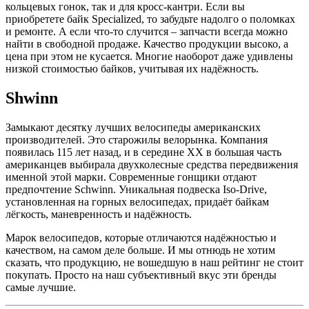
кольцевых гонок, так и для кросс-кантри. Если вы
приобретете байк Specialized, то забудьте надолго о поломках
и ремонте. А если что-то случится – запчасти всегда можно
найти в свободной продаже. Качество продукции высоко, а
цена при этом не кусается. Многие наоборот даже удивлены
низкой стоимостью байков, учитывая их надёжность.
Shwinn
Замыкают десятку лучших велосипеды американских
производителей. Это старожилы велорынка. Компания
появилась 115 лет назад, и в середине XX в большая часть
американцев выбирала двухколесные средства передвижения
именной этой марки. Современные гонщики отдают
предпочтение Schwinn. Уникальная подвеска Iso-Drive,
установленная на горных велосипедах, придаёт байкам
лёгкость, маневренность и надёжность.
Марок велосипедов, которые отличаются надёжностью и
качеством, на самом деле больше. И мы отнюдь не хотим
сказать, что продукцию, не вошедшую в наш рейтинг не стоит
покупать. Просто на наш субъективный вкус эти бренды
самые лучшие.