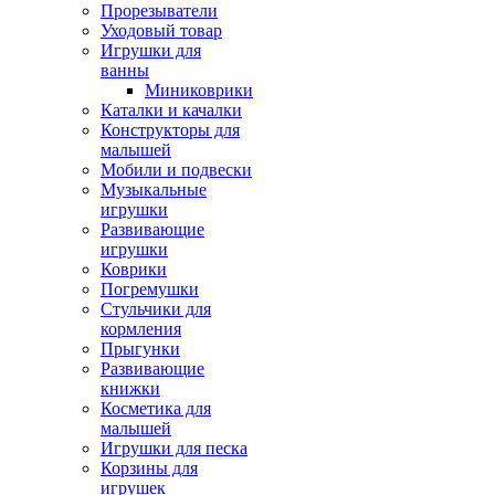
Прорезыватели
Уходовый товар
Игрушки для
ванны
Миниковрики
Каталки и качалки
Конструкторы для
малышей
Мобили и подвески
Музыкальные
игрушки
Развивающие
игрушки
Коврики
Погремушки
Стульчики для
кормления
Прыгунки
Развивающие
книжки
Косметика для
малышей
Игрушки для песка
Корзины для
игрушек