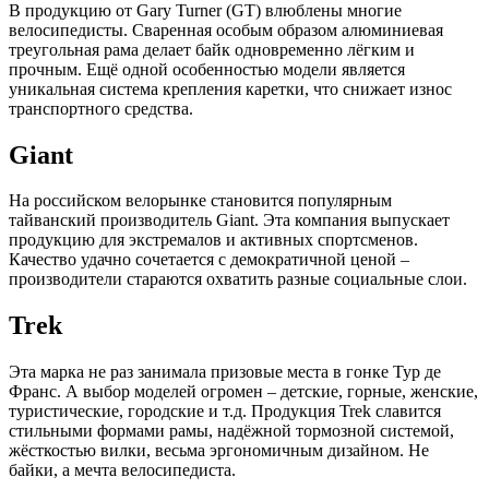
В продукцию от Gary Turner (GT) влюблены многие
велосипедисты. Сваренная особым образом алюминиевая
треугольная рама делает байк одновременно лёгким и
прочным. Ещё одной особенностью модели является
уникальная система крепления каретки, что снижает износ
транспортного средства.
Giant
На российском велорынке становится популярным
тайванский производитель Giant. Эта компания выпускает
продукцию для экстремалов и активных спортсменов.
Качество удачно сочетается с демократичной ценой –
производители стараются охватить разные социальные слои.
Trek
Эта марка не раз занимала призовые места в гонке Тур де
Франс. А выбор моделей огромен – детские, горные, женские,
туристические, городские и т.д. Продукция Trek славится
стильными формами рамы, надёжной тормозной системой,
жёсткостью вилки, весьма эргономичным дизайном. Не
байки, а мечта велосипедиста.