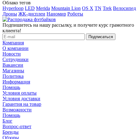
Облако тегов
Hyperloop
LED
Merida
Mountain Lion
OS X
TN
Trek
Велосипед
Дроны
ЖК-дисплеи
Наномир
Роботы
Подпишитесь на нашу рассылку, и получите курс грамотного
клиента!
Компания
О компании
Новости
Сотрудники
Вакансии
Магазины
Политика
Информация
Помощь
Условия оплаты
Условия доставки
Гарантия на товар
Возможности
Помощь
Блог
Вопрос-ответ
Бренды
Обзоры