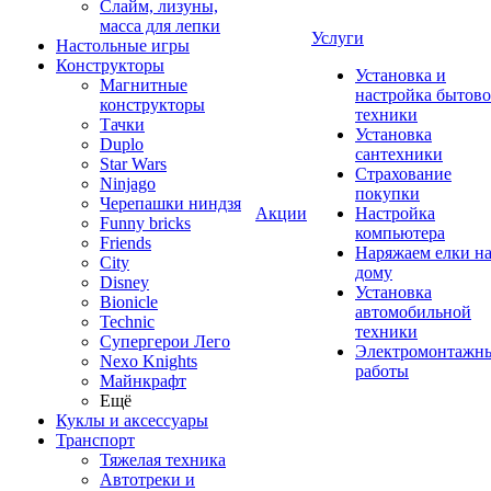
Слайм, лизуны,
масса для лепки
Услуги
Настольные игры
Конструкторы
Установка и
Магнитные
настройка бытов
конструкторы
техники
Тачки
Установка
Duplo
сантехники
Star Wars
Страхование
Ninjago
покупки
Черепашки ниндзя
Акции
Настройка
Funny bricks
компьютера
Friends
Наряжаем елки н
City
дому
Disney
Установка
Bionicle
автомобильной
Technic
техники
Супергерои Лего
Электромонтажн
Nexo Knights
работы
Майнкрафт
Ещё
Куклы и аксессуары
Транспорт
Тяжелая техника
Автотреки и