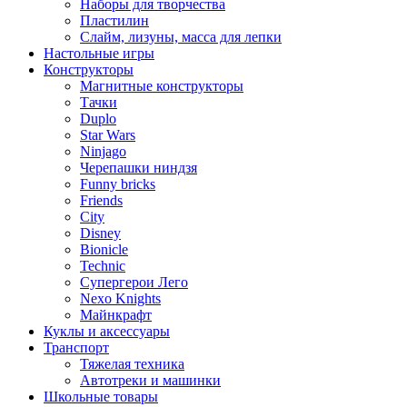
Наборы для творчества
Пластилин
Слайм, лизуны, масса для лепки
Настольные игры
Конструкторы
Магнитные конструкторы
Тачки
Duplo
Star Wars
Ninjago
Черепашки ниндзя
Funny bricks
Friends
City
Disney
Bionicle
Technic
Супергерои Лего
Nexo Knights
Майнкрафт
Куклы и аксессуары
Транспорт
Тяжелая техника
Автотреки и машинки
Школьные товары