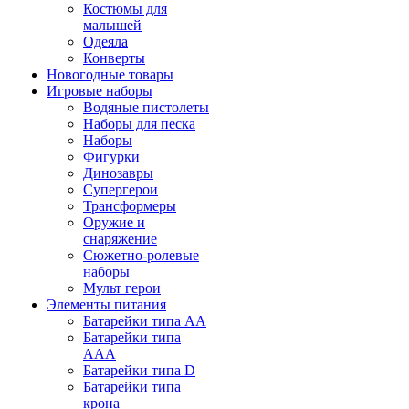
Костюмы для
малышей
Одеяла
Конверты
Новогодные товары
Игровые наборы
Водяные пистолеты
Наборы для песка
Наборы
Фигурки
Динозавры
Супергерои
Трансформеры
Оружие и
снаряжение
Сюжетно-ролевые
наборы
Мульт герои
Элементы питания
Батарейки типа АА
Батарейки типа
ААА
Батарейки типа D
Батарейки типа
крона