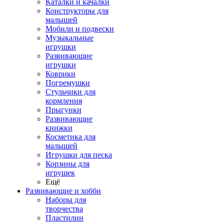
Каталки и качалки
Конструкторы для
малышей
Мобили и подвески
Музыкальные
игрушки
Развивающие
игрушки
Коврики
Погремушки
Стульчики для
кормления
Прыгунки
Развивающие
книжки
Косметика для
малышей
Игрушки для песка
Корзины для
игрушек
Ещё
Развивающие и хобби
Наборы для
творчества
Пластилин