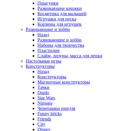
Прыгунки
Развивающие книжки
Косметика для малышей
Игрушки для песка
Корзины для игрушек
Развивающие и хобби
Назад
Развивающие и хобби
Наборы для творчества
Пластилин
Слайм, лизуны, масса для лепки
Настольные игры
Конструкторы
Назад
Конструкторы
Магнитные конструкторы
Тачки
Duplo
Star Wars
Ninjago
Черепашки ниндзя
Funny bricks
Friends
City
Disney