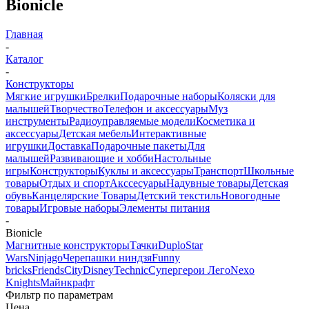
Bionicle
Главная
-
Каталог
-
Конструкторы
Мягкие игрушки
Брелки
Подарочные наборы
Коляски для
малышей
Творчество
Телефон и аксессуары
Муз
инструменты
Радиоуправляемые модели
Косметика и
аксессуары
Детская мебель
Интерактивные
игрушки
Доставка
Подарочные пакеты
Для
малышей
Развивающие и хобби
Настольные
игры
Конструкторы
Куклы и аксессуары
Транспорт
Школьные
товары
Отдых и спорт
Акссесуары
Надувные товары
Детская
обувь
Канцелярские Товары
Детский текстиль
Новогодные
товары
Игровые наборы
Элементы питания
-
Bionicle
Магнитные конструкторы
Тачки
Duplo
Star
Wars
Ninjago
Черепашки ниндзя
Funny
bricks
Friends
City
Disney
Technic
Супергерои Лего
Nexo
Knights
Майнкрафт
Фильтр по параметрам
Цена