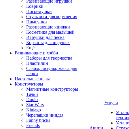
Развивающие игрушки
Коврики
Погремушки
Стульчики для кормления
Прыгунки
Развивающие книжки
Косметика для малышей
Игрушки для песка
Корзины для игрушек
Ещё
Развивающие и хобби
Наборы для творчества
Пластилин
Слайм, лизуны, масса для
лепки
Настольные игры
Конструкторы
Магнитные конструкторы
Тачки
Duplo
Услуги
Star Wars
Ninjago
Устано
Черепашки ниндзя
техни
Funny bricks
Устан
Friends
Акции
Страх