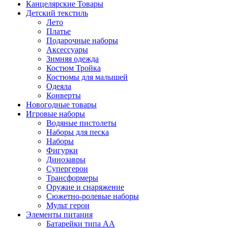
Канцелярские Товары
Детский текстиль
Лето
Платье
Подарочные наборы
Аксессуары
Зимняя одежда
Костюм Тройка
Костюмы для малышей
Одеяла
Конверты
Новогодные товары
Игровые наборы
Водяные пистолеты
Наборы для песка
Наборы
Фигурки
Динозавры
Супергерои
Трансформеры
Оружие и снаряжение
Сюжетно-ролевые наборы
Мульт герои
Элементы питания
Батарейки типа АА