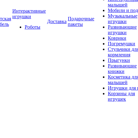
малышей
Мобили и под
Интерактивные
Музыкальные
игрушки
тская
Подарочные
Доставка
игрушки
бель
пакеты
Роботы
Развивающие
игрушки
Коврики
Погремушки
Стульчики дл
кормления
Прыгунки
Развивающие
книжки
Косметика дл
малышей
Игрушки для 
Корзины для
игрушек