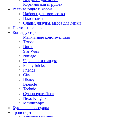
Корзины для игрушек
Развивающие и хобби
Наборы для творчества
Пластилин
Слайм, лизуны, масса для лепки
Настольные игры
Конструкторы
Магнитные конструкторы
Тачки
Duplo
Star Wars
Ninjago
Черепашки ниндзя
Funny bricks
Friends
City
Disney
Bionicle
Technic
Супергерои Лего
Nexo Knights
Майнкрафт
Куклы и аксессуары
Транспорт