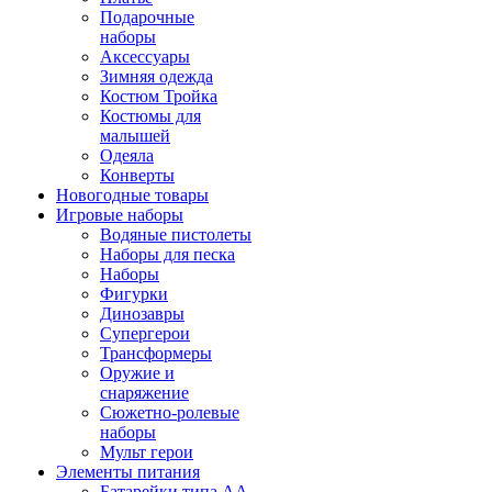
Подарочные
наборы
Аксессуары
Зимняя одежда
Костюм Тройка
Костюмы для
малышей
Одеяла
Конверты
Новогодные товары
Игровые наборы
Водяные пистолеты
Наборы для песка
Наборы
Фигурки
Динозавры
Супергерои
Трансформеры
Оружие и
снаряжение
Сюжетно-ролевые
наборы
Мульт герои
Элементы питания
Батарейки типа АА