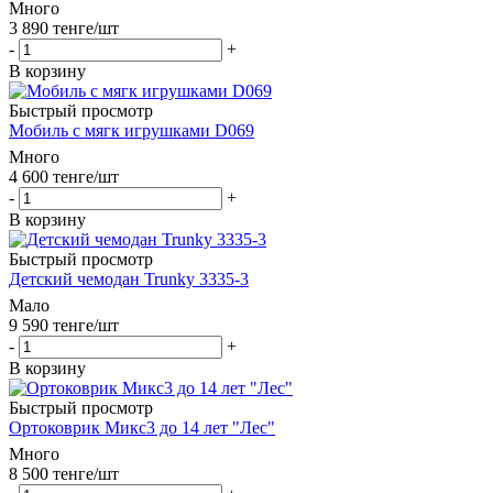
Много
3 890
тенге
/шт
-
+
В корзину
Быстрый просмотр
Мобиль с мягк игрушками D069
Много
4 600
тенге
/шт
-
+
В корзину
Быстрый просмотр
Детский чемодан Trunky 3335-3
Мало
9 590
тенге
/шт
-
+
В корзину
Быстрый просмотр
Ортоковрик Микс3 до 14 лет "Лес"
Много
8 500
тенге
/шт