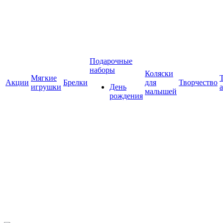
Подарочные
наборы
Коляски
Мягкие
Акции
Брелки
для
Творчество
игрушки
День
малышей
рождения