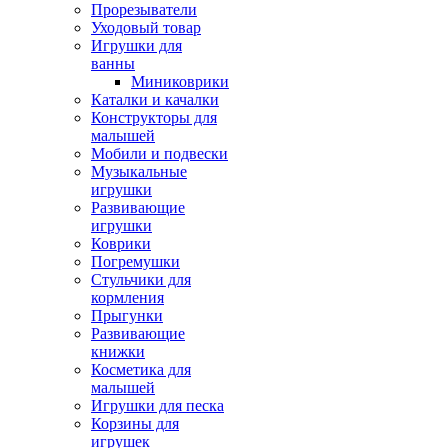
Прорезыватели
Уходовый товар
Игрушки для
ванны
Миниковрики
Каталки и качалки
Конструкторы для
малышей
Мобили и подвески
Музыкальные
игрушки
Развивающие
игрушки
Коврики
Погремушки
Стульчики для
кормления
Прыгунки
Развивающие
книжки
Косметика для
малышей
Игрушки для песка
Корзины для
игрушек