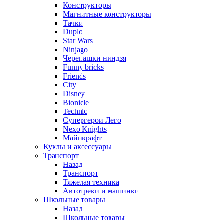
Конструкторы
Магнитные конструкторы
Тачки
Duplo
Star Wars
Ninjago
Черепашки ниндзя
Funny bricks
Friends
City
Disney
Bionicle
Technic
Супергерои Лего
Nexo Knights
Майнкрафт
Куклы и аксессуары
Транспорт
Назад
Транспорт
Тяжелая техника
Автотреки и машинки
Школьные товары
Назад
Школьные товары