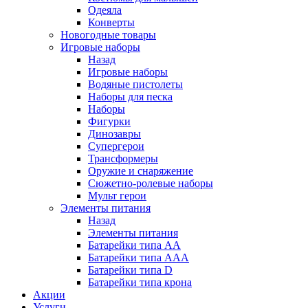
Одеяла
Конверты
Новогодные товары
Игровые наборы
Назад
Игровые наборы
Водяные пистолеты
Наборы для песка
Наборы
Фигурки
Динозавры
Супергерои
Трансформеры
Оружие и снаряжение
Сюжетно-ролевые наборы
Мульт герои
Элементы питания
Назад
Элементы питания
Батарейки типа АА
Батарейки типа ААА
Батарейки типа D
Батарейки типа крона
Акции
Услуги