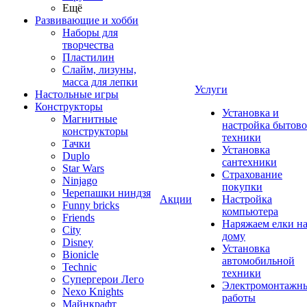
Ещё
Развивающие и хобби
Наборы для
творчества
Пластилин
Слайм, лизуны,
масса для лепки
Услуги
Настольные игры
Конструкторы
Установка и
Магнитные
настройка бытов
конструкторы
техники
Тачки
Установка
Duplo
сантехники
Star Wars
Страхование
Ninjago
покупки
Черепашки ниндзя
Акции
Настройка
Funny bricks
компьютера
Friends
Наряжаем елки н
City
дому
Disney
Установка
Bionicle
автомобильной
Technic
техники
Супергерои Лего
Электромонтажн
Nexo Knights
работы
Майнкрафт