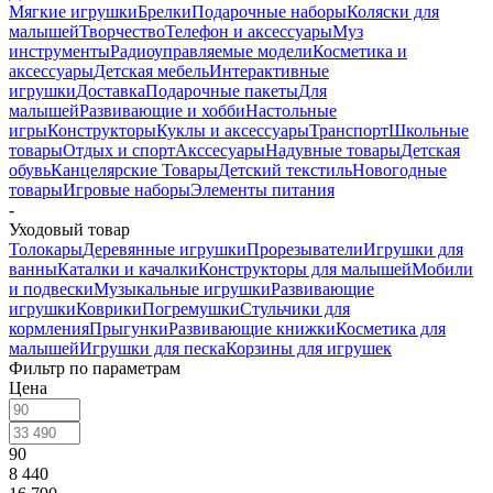
Мягкие игрушки
Брелки
Подарочные наборы
Коляски для
малышей
Творчество
Телефон и аксессуары
Муз
инструменты
Радиоуправляемые модели
Косметика и
аксессуары
Детская мебель
Интерактивные
игрушки
Доставка
Подарочные пакеты
Для
малышей
Развивающие и хобби
Настольные
игры
Конструкторы
Куклы и аксессуары
Транспорт
Школьные
товары
Отдых и спорт
Акссесуары
Надувные товары
Детская
обувь
Канцелярские Товары
Детский текстиль
Новогодные
товары
Игровые наборы
Элементы питания
-
Уходовый товар
Толокары
Деревянные игрушки
Прорезыватели
Игрушки для
ванны
Каталки и качалки
Конструкторы для малышей
Мобили
и подвески
Музыкальные игрушки
Развивающие
игрушки
Коврики
Погремушки
Стульчики для
кормления
Прыгунки
Развивающие книжки
Косметика для
малышей
Игрушки для песка
Корзины для игрушек
Фильтр по параметрам
Цена
90
8 440