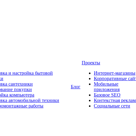
Проекты
вка и настройка бытовой
Интернет-магазины
ки
Корпоративные сай
овка сантехники
Мобильные
Блог
ование покупки
приложения
ойка компьютера
Базовое SEO
овка автомобильной техники
Контекстная реклам
ромонтажные работы
Социальные сети