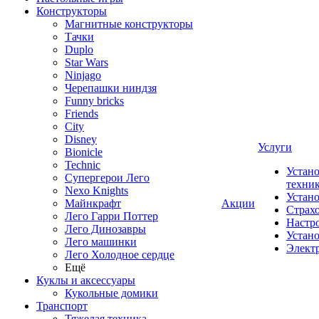
Конструкторы
Магнитные конструкторы
Тачки
Duplo
Star Wars
Ninjago
Черепашки ниндзя
Funny bricks
Friends
City
Disney
Услуги
Bionicle
Technic
Устано
Супергерои Лего
техни
Nexo Knights
Устан
Майнкрафт
Акции
Страх
Лего Гарри Поттер
Настр
Лего Динозавры
Устан
Лего машинки
Элект
Лего Холодное сердце
Ещё
Куклы и аксессуары
Кукольные домики
Транспорт
Тяжелая техника