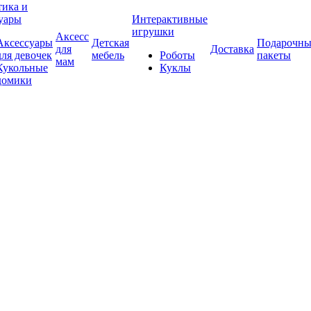
тика и
суары
Интерактивные
игрушки
Аксесс
Аксессуары
Детская
Подарочны
для
Доставка
для девочек
мебель
Роботы
пакеты
мам
Кукольные
Куклы
домики