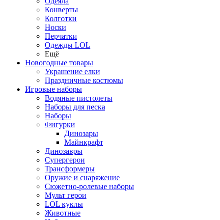
Одеяла
Конверты
Колготки
Носки
Перчатки
Одежды LOL
Ещё
Новогодные товары
Украшение елки
Праздничные костюмы
Игровые наборы
Водяные пистолеты
Наборы для песка
Наборы
Фигурки
Динозары
Майнкрафт
Динозавры
Супергерои
Трансформеры
Оружие и снаряжение
Сюжетно-ролевые наборы
Мульт герои
LOL куклы
Животные