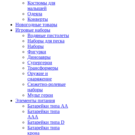
Костюмы для
малышей
Одеяла
Конверты
Новогодные товары
Игровые наборы
Водяные пистолеты
Наборы для песка
Наборы
Фигурки
Динозавры
Супергерои
Трансформеры
Оружие и
снаряжение
Сюжетно-ролевые
наборы
Мульт герои
Элементы питания
Батарейки типа АА
Батарейки типа
ААА
Батарейки типа D
Батарейки типа
крона