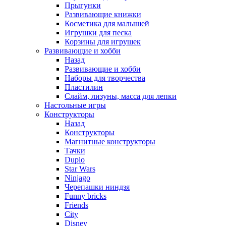
Прыгунки
Развивающие книжки
Косметика для малышей
Игрушки для песка
Корзины для игрушек
Развивающие и хобби
Назад
Развивающие и хобби
Наборы для творчества
Пластилин
Слайм, лизуны, масса для лепки
Настольные игры
Конструкторы
Назад
Конструкторы
Магнитные конструкторы
Тачки
Duplo
Star Wars
Ninjago
Черепашки ниндзя
Funny bricks
Friends
City
Disney