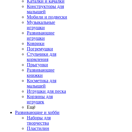
Каталки и качалки
Конструкторы для
малышей
Мобили и подвески
Музыкальные
игрушки
Развивающие
игрушки
Коврики
Погремушки
Стульчики для
кормления
Прыгунки
Развивающие
книжки
Косметика для
малышей
Игрушки для песка
Корзины для
игрушек
Ещё
Развивающие и хобби
Наборы для
творчества
Пластилин