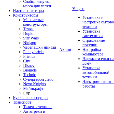
Слайм, лизуны,
масса для лепки
Услуги
Настольные игры
Конструкторы
Установка и
Магнитные
настройка бытов
конструкторы
техники
Тачки
Установка
Duplo
сантехники
Star Wars
Страхование
Ninjago
покупки
Черепашки ниндзя
Акции
Настройка
Funny bricks
компьютера
Friends
Наряжаем елки н
City
дому
Disney
Установка
Bionicle
автомобильной
Technic
техники
Супергерои Лего
Электромонтажн
Nexo Knights
работы
Майнкрафт
Ещё
Куклы и аксессуары
Транспорт
Тяжелая техника
Автотреки и