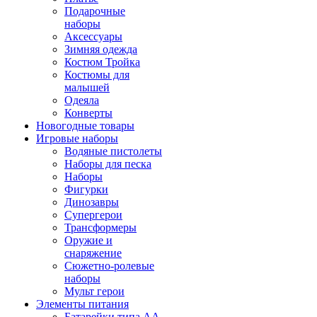
Подарочные
наборы
Аксессуары
Зимняя одежда
Костюм Тройка
Костюмы для
малышей
Одеяла
Конверты
Новогодные товары
Игровые наборы
Водяные пистолеты
Наборы для песка
Наборы
Фигурки
Динозавры
Супергерои
Трансформеры
Оружие и
снаряжение
Сюжетно-ролевые
наборы
Мульт герои
Элементы питания
Батарейки типа АА