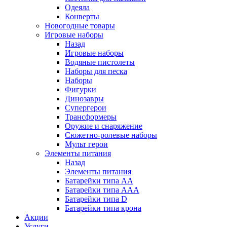
Одеяла
Конверты
Новогодные товары
Игровые наборы
Назад
Игровые наборы
Водяные пистолеты
Наборы для песка
Наборы
Фигурки
Динозавры
Супергерои
Трансформеры
Оружие и снаряжение
Сюжетно-ролевые наборы
Мульт герои
Элементы питания
Назад
Элементы питания
Батарейки типа АА
Батарейки типа ААА
Батарейки типа D
Батарейки типа крона
Акции
Услуги