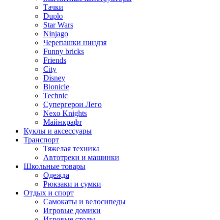
Тачки
Duplo
Star Wars
Ninjago
Черепашки ниндзя
Funny bricks
Friends
City
Disney
Bionicle
Technic
Супергерои Лего
Nexo Knights
Майнкрафт
Куклы и аксессуары
Транспорт
Тяжелая техника
Автотреки и машинки
Школьные товары
Одежда
Рюкзаки и сумки
Отдых и спорт
Самокаты и велосипеды
Игровые домики
Игровые столы