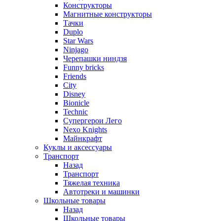
Конструкторы
Магнитные конструкторы
Тачки
Duplo
Star Wars
Ninjago
Черепашки ниндзя
Funny bricks
Friends
City
Disney
Bionicle
Technic
Супергерои Лего
Nexo Knights
Майнкрафт
Куклы и аксессуары
Транспорт
Назад
Транспорт
Тяжелая техника
Автотреки и машинки
Школьные товары
Назад
Школьные товары