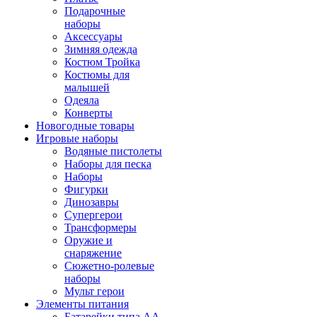
Подарочные
наборы
Аксессуары
Зимняя одежда
Костюм Тройка
Костюмы для
малышей
Одеяла
Конверты
Новогодные товары
Игровые наборы
Водяные пистолеты
Наборы для песка
Наборы
Фигурки
Динозавры
Супергерои
Трансформеры
Оружие и
снаряжение
Сюжетно-ролевые
наборы
Мульт герои
Элементы питания
Батарейки типа АА