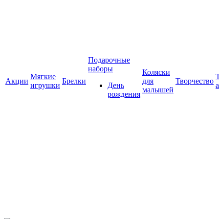
Подарочные
наборы
Коляски
Мягкие
Акции
Брелки
для
Творчество
игрушки
День
малышей
рождения