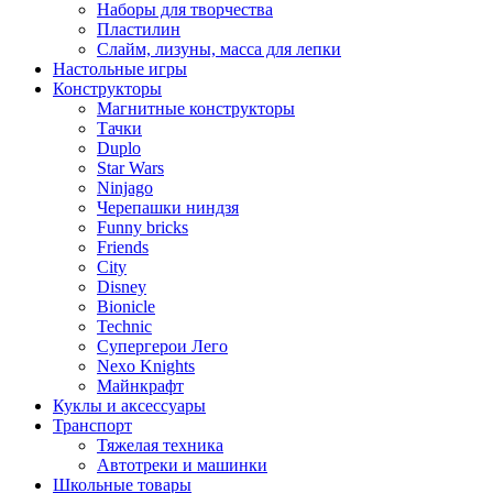
Наборы для творчества
Пластилин
Слайм, лизуны, масса для лепки
Настольные игры
Конструкторы
Магнитные конструкторы
Тачки
Duplo
Star Wars
Ninjago
Черепашки ниндзя
Funny bricks
Friends
City
Disney
Bionicle
Technic
Супергерои Лего
Nexo Knights
Майнкрафт
Куклы и аксессуары
Транспорт
Тяжелая техника
Автотреки и машинки
Школьные товары