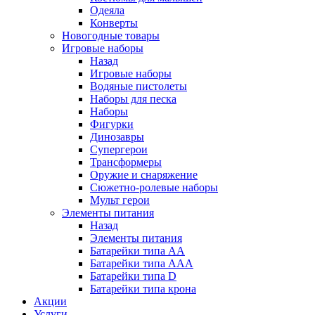
Одеяла
Конверты
Новогодные товары
Игровые наборы
Назад
Игровые наборы
Водяные пистолеты
Наборы для песка
Наборы
Фигурки
Динозавры
Супергерои
Трансформеры
Оружие и снаряжение
Сюжетно-ролевые наборы
Мульт герои
Элементы питания
Назад
Элементы питания
Батарейки типа АА
Батарейки типа ААА
Батарейки типа D
Батарейки типа крона
Акции
Услуги