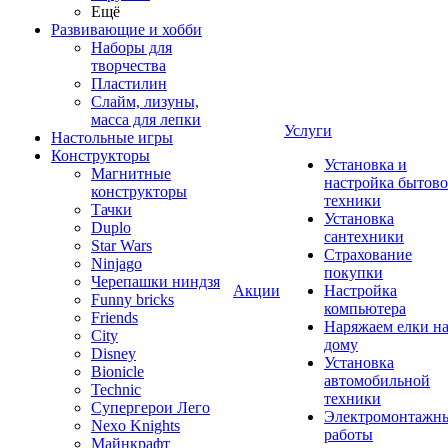
Ещё
Развивающие и хобби
Наборы для
творчества
Пластилин
Слайм, лизуны,
масса для лепки
Услуги
Настольные игры
Конструкторы
Установка и
Магнитные
настройка бытов
конструкторы
техники
Тачки
Установка
Duplo
сантехники
Star Wars
Страхование
Ninjago
покупки
Черепашки ниндзя
Акции
Настройка
Funny bricks
компьютера
Friends
Наряжаем елки н
City
дому
Disney
Установка
Bionicle
автомобильной
Technic
техники
Супергерои Лего
Электромонтажн
Nexo Knights
работы
Майнкрафт