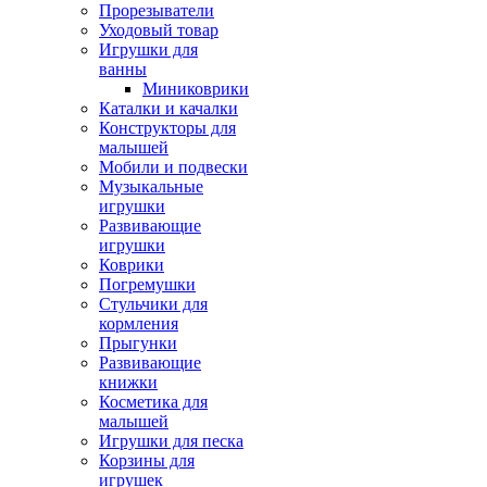
Прорезыватели
Уходовый товар
Игрушки для
ванны
Миниковрики
Каталки и качалки
Конструкторы для
малышей
Мобили и подвески
Музыкальные
игрушки
Развивающие
игрушки
Коврики
Погремушки
Стульчики для
кормления
Прыгунки
Развивающие
книжки
Косметика для
малышей
Игрушки для песка
Корзины для
игрушек