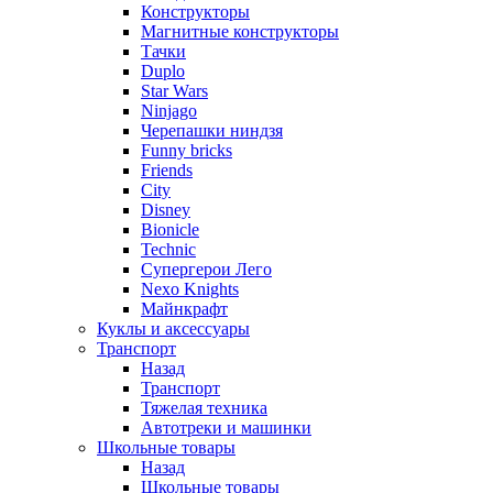
Конструкторы
Магнитные конструкторы
Тачки
Duplo
Star Wars
Ninjago
Черепашки ниндзя
Funny bricks
Friends
City
Disney
Bionicle
Technic
Супергерои Лего
Nexo Knights
Майнкрафт
Куклы и аксессуары
Транспорт
Назад
Транспорт
Тяжелая техника
Автотреки и машинки
Школьные товары
Назад
Школьные товары