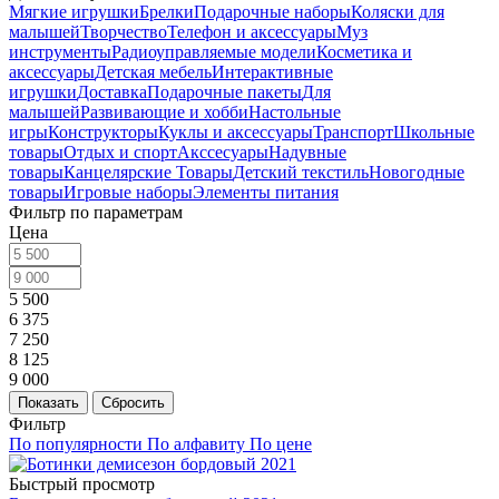
Мягкие игрушки
Брелки
Подарочные наборы
Коляски для
малышей
Творчество
Телефон и аксессуары
Муз
инструменты
Радиоуправляемые модели
Косметика и
аксессуары
Детская мебель
Интерактивные
игрушки
Доставка
Подарочные пакеты
Для
малышей
Развивающие и хобби
Настольные
игры
Конструкторы
Куклы и аксессуары
Транспорт
Школьные
товары
Отдых и спорт
Акссесуары
Надувные
товары
Канцелярские Товары
Детский текстиль
Новогодные
товары
Игровые наборы
Элементы питания
Фильтр по параметрам
Цена
5 500
6 375
7 250
8 125
9 000
Сбросить
Фильтр
По популярности
По алфавиту
По цене
Быстрый просмотр