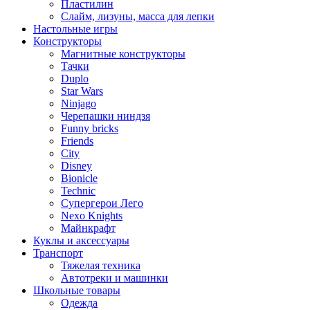
Пластилин
Слайм, лизуны, масса для лепки
Настольные игры
Конструкторы
Магнитные конструкторы
Тачки
Duplo
Star Wars
Ninjago
Черепашки ниндзя
Funny bricks
Friends
City
Disney
Bionicle
Technic
Супергерои Лего
Nexo Knights
Майнкрафт
Куклы и аксессуары
Транспорт
Тяжелая техника
Автотреки и машинки
Школьные товары
Одежда