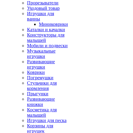
Прорезыватели
Уходовый товар
Игрушки для
ванны
Миниковрики
Каталки и качалки
Конструкторы для
малышей
Мобили и подвески
Музыкальные
игрушки
Развивающие
игрушки
Коврики
Погремушки
Стульчики для
кормления
Прыгунки
Развивающие
книжки
Косметика для
малышей
Игрушки для песка
Корзины для
игрушек