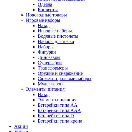
Одеяла
Конверты
Новогодные товары
Игровые наборы
Назад
Игровые наборы
Водяные пистолеты
Наборы для песка
Наборы
Фигурки
Динозавры
Супергерои
Трансформеры
Оружие и снаряжение
Сюжетно-ролевые наборы
Мульт герои
Элементы питания
Назад
Элементы питания
Батарейки типа АА
Батарейки типа ААА
Батарейки типа D
Батарейки типа крона
Акции
Услуги