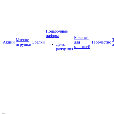
Подарочные
наборы
Коляски
Мягкие
Акции
Брелки
для
Творчество
игрушки
День
малышей
рождения