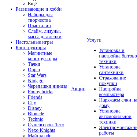
Ещё
Развивающие и хобби
Наборы для
творчества
Пластилин
Слайм, лизуны,
масса для лепки
Услуги
Настольные игры
Конструкторы
Установка и
Магнитные
настройка бытов
конструкторы
техники
Тачки
Установка
Duplo
сантехники
Star Wars
Страхование
Ninjago
покупки
Черепашки ниндзя
Акции
Настройка
Funny bricks
компьютера
Friends
Наряжаем елки н
City
дому
Disney
Установка
Bionicle
автомобильной
Technic
техники
Супергерои Лего
Электромонтажн
Nexo Knights
работы
Майнкрафт