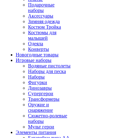
Подарочные
наборы
Аксессуары
Зимняя одежда
Костюм Тройка
Костюмы для
малышей
Одеяла
Конверты
Новогодные товары
Игровые наборы
Водяные пистолеты
Наборы для песка
Наборы
Фигурки
Динозавры
Супергерои
Трансформеры
Оружие и
снаряжение
Сюжетно-ролевые
наборы
Мульт герои
Элементы питания
Батарейки типа АА