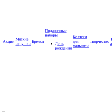
Подарочные
наборы
Коляски
Мягкие
Акции
Брелки
для
Творчество
игрушки
День
малышей
рождения