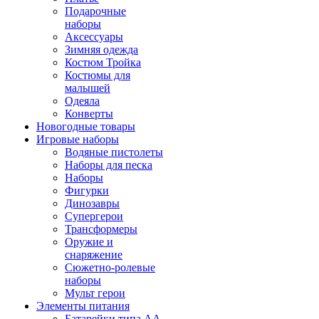
Подарочные
наборы
Аксессуары
Зимняя одежда
Костюм Тройка
Костюмы для
малышей
Одеяла
Конверты
Новогодные товары
Игровые наборы
Водяные пистолеты
Наборы для песка
Наборы
Фигурки
Динозавры
Супергерои
Трансформеры
Оружие и
снаряжение
Сюжетно-ролевые
наборы
Мульт герои
Элементы питания
Батарейки типа АА