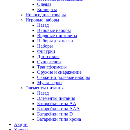
Одеяла
Конверты
Новогодные товары
Игровые наборы
Назад
Игровые наборы
Водяные пистолеты
Наборы для песка
Наборы
Фигурки
Динозавры
Супергерои
Трансформеры
Оружие и снаряжение
Сюжетно-ролевые наборы
Мульт герои
Элементы питания
Назад
Элементы питания
Батарейки типа АА
Батарейки типа ААА
Батарейки типа D
Батарейки типа крона
Акции
Услуги