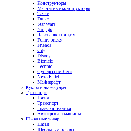
Конструкторы
Магнитные конструкторы
Тачки
Duplo
Star Wars
Ninjago
Черепашки ниндзя
Funny bricks
Friends
City
Disney
Bionicle
Technic
Супергерои Лего
Nexo Knights
Майнкрафт
Куклы и аксессуары
Транспорт
Назад
Транспорт
Тяжелая техника
Автотреки и машинки
Школьные товары
Назад
Школьные товары