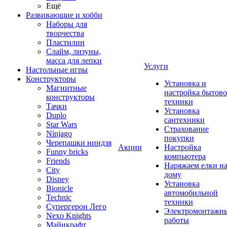
Ещё
Развивающие и хобби
Наборы для
творчества
Пластилин
Слайм, лизуны,
масса для лепки
Услуги
Настольные игры
Конструкторы
Установка и
Магнитные
настройка бытов
конструкторы
техники
Тачки
Установка
Duplo
сантехники
Star Wars
Страхование
Ninjago
покупки
Черепашки ниндзя
Акции
Настройка
Funny bricks
компьютера
Friends
Наряжаем елки н
City
дому
Disney
Установка
Bionicle
автомобильной
Technic
техники
Супергерои Лего
Электромонтажн
Nexo Knights
работы
Майнкрафт