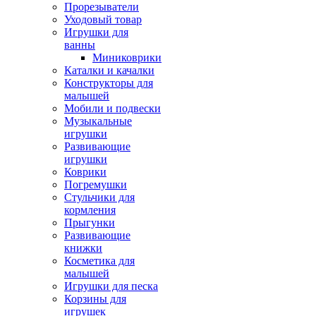
Прорезыватели
Уходовый товар
Игрушки для
ванны
Миниковрики
Каталки и качалки
Конструкторы для
малышей
Мобили и подвески
Музыкальные
игрушки
Развивающие
игрушки
Коврики
Погремушки
Стульчики для
кормления
Прыгунки
Развивающие
книжки
Косметика для
малышей
Игрушки для песка
Корзины для
игрушек