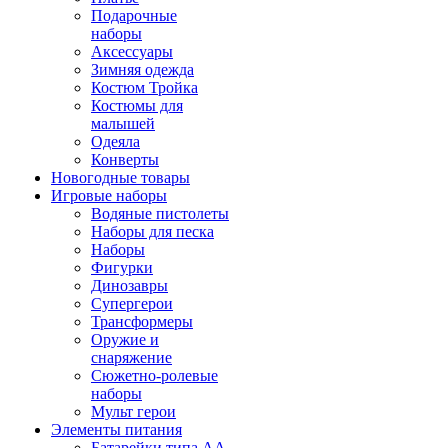
Подарочные
наборы
Аксессуары
Зимняя одежда
Костюм Тройка
Костюмы для
малышей
Одеяла
Конверты
Новогодные товары
Игровые наборы
Водяные пистолеты
Наборы для песка
Наборы
Фигурки
Динозавры
Супергерои
Трансформеры
Оружие и
снаряжение
Сюжетно-ролевые
наборы
Мульт герои
Элементы питания
Батарейки типа АА