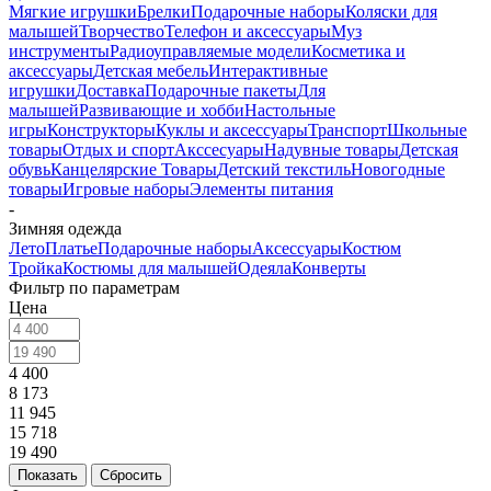
Мягкие игрушки
Брелки
Подарочные наборы
Коляски для
малышей
Творчество
Телефон и аксессуары
Муз
инструменты
Радиоуправляемые модели
Косметика и
аксессуары
Детская мебель
Интерактивные
игрушки
Доставка
Подарочные пакеты
Для
малышей
Развивающие и хобби
Настольные
игры
Конструкторы
Куклы и аксессуары
Транспорт
Школьные
товары
Отдых и спорт
Акссесуары
Надувные товары
Детская
обувь
Канцелярские Товары
Детский текстиль
Новогодные
товары
Игровые наборы
Элементы питания
-
Зимняя одежда
Лето
Платье
Подарочные наборы
Аксессуары
Костюм
Тройка
Костюмы для малышей
Одеяла
Конверты
Фильтр по параметрам
Цена
4 400
8 173
11 945
15 718
19 490
Сбросить