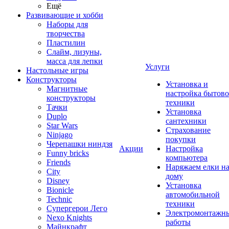
Ещё
Развивающие и хобби
Наборы для
творчества
Пластилин
Слайм, лизуны,
масса для лепки
Услуги
Настольные игры
Конструкторы
Установка и
Магнитные
настройка бытов
конструкторы
техники
Тачки
Установка
Duplo
сантехники
Star Wars
Страхование
Ninjago
покупки
Черепашки ниндзя
Акции
Настройка
Funny bricks
компьютера
Friends
Наряжаем елки н
City
дому
Disney
Установка
Bionicle
автомобильной
Technic
техники
Супергерои Лего
Электромонтажн
Nexo Knights
работы
Майнкрафт