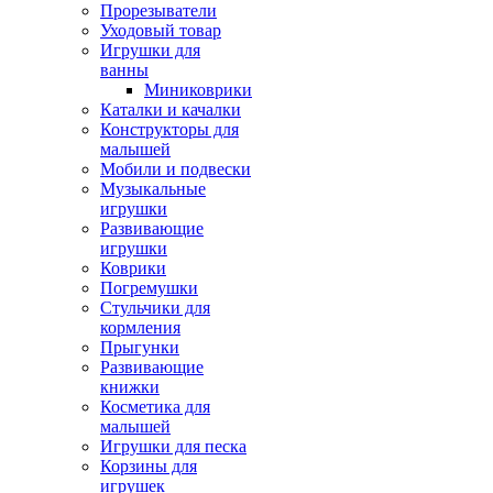
Прорезыватели
Уходовый товар
Игрушки для
ванны
Миниковрики
Каталки и качалки
Конструкторы для
малышей
Мобили и подвески
Музыкальные
игрушки
Развивающие
игрушки
Коврики
Погремушки
Стульчики для
кормления
Прыгунки
Развивающие
книжки
Косметика для
малышей
Игрушки для песка
Корзины для
игрушек