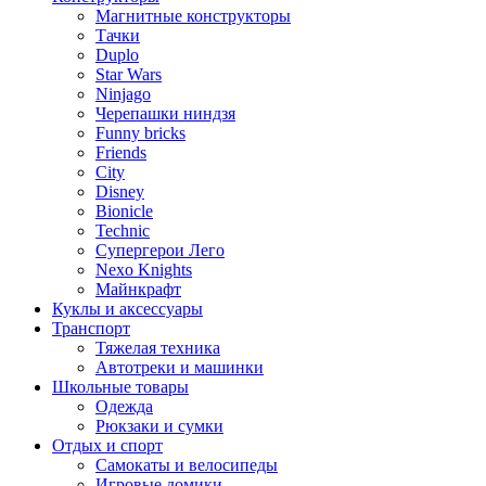
Магнитные конструкторы
Тачки
Duplo
Star Wars
Ninjago
Черепашки ниндзя
Funny bricks
Friends
City
Disney
Bionicle
Technic
Супергерои Лего
Nexo Knights
Майнкрафт
Куклы и аксессуары
Транспорт
Тяжелая техника
Автотреки и машинки
Школьные товары
Одежда
Рюкзаки и сумки
Отдых и спорт
Самокаты и велосипеды
Игровые домики