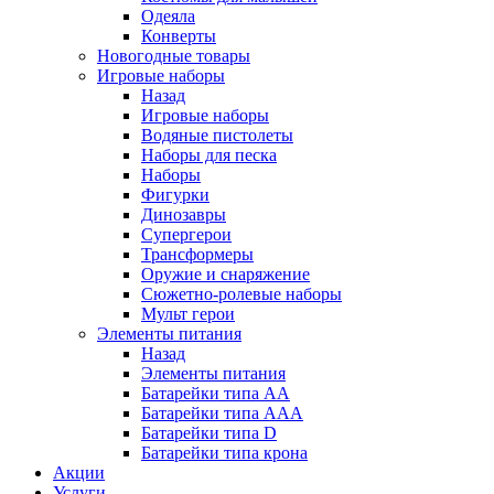
Одеяла
Конверты
Новогодные товары
Игровые наборы
Назад
Игровые наборы
Водяные пистолеты
Наборы для песка
Наборы
Фигурки
Динозавры
Супергерои
Трансформеры
Оружие и снаряжение
Сюжетно-ролевые наборы
Мульт герои
Элементы питания
Назад
Элементы питания
Батарейки типа АА
Батарейки типа ААА
Батарейки типа D
Батарейки типа крона
Акции
Услуги