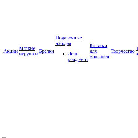
Подарочные
наборы
Коляски
Мягкие
Акции
Брелки
для
Творчество
игрушки
День
малышей
рождения