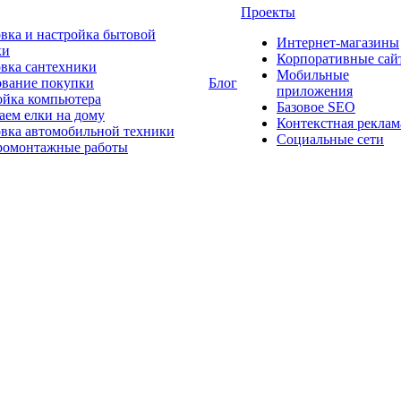
Проекты
вка и настройка бытовой
Интернет-магазины
ки
Корпоративные сай
овка сантехники
Мобильные
ование покупки
Блог
приложения
ойка компьютера
Базовое SEO
аем елки на дому
Контекстная реклам
овка автомобильной техники
Социальные сети
ромонтажные работы