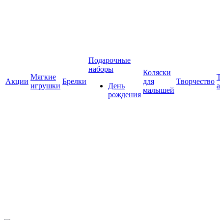
Подарочные
наборы
Коляски
Мягкие
Акции
Брелки
для
Творчество
игрушки
День
малышей
рождения