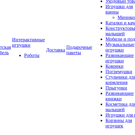
Уходовый тов
Игрушки для
ванны
Минико
Каталки и кач
Конструкторы
малышей
Мобили и под
Интерактивные
Музыкальные
игрушки
тская
Подарочные
Доставка
игрушки
бель
пакеты
Роботы
Развивающие
игрушки
Коврики
Погремушки
Стульчики дл
кормления
Прыгунки
Развивающие
книжки
Косметика дл
малышей
Игрушки для 
Корзины для
игрушек