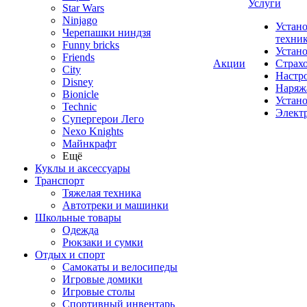
Услуги
Star Wars
Ninjago
Устано
Черепашки ниндзя
техни
Funny bricks
Устан
Friends
Акции
Страх
City
Настр
Disney
Наряж
Bionicle
Устан
Technic
Элект
Супергерои Лего
Nexo Knights
Майнкрафт
Ещё
Куклы и аксессуары
Транспорт
Тяжелая техника
Автотреки и машинки
Школьные товары
Одежда
Рюкзаки и сумки
Отдых и спорт
Самокаты и велосипеды
Игровые домики
Игровые столы
Спортивный инвентарь