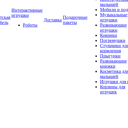
малышей
Мобили и под
Интерактивные
Музыкальные
игрушки
тская
Подарочные
Доставка
игрушки
бель
пакеты
Роботы
Развивающие
игрушки
Коврики
Погремушки
Стульчики дл
кормления
Прыгунки
Развивающие
книжки
Косметика дл
малышей
Игрушки для 
Корзины для
игрушек