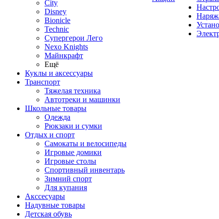
City
Настр
Disney
Наряж
Bionicle
Устан
Technic
Элект
Супергерои Лего
Nexo Knights
Майнкрафт
Ещё
Куклы и аксессуары
Транспорт
Тяжелая техника
Автотреки и машинки
Школьные товары
Одежда
Рюкзаки и сумки
Отдых и спорт
Самокаты и велосипеды
Игровые домики
Игровые столы
Спортивный инвентарь
Зимний спорт
Для купания
Акссесуары
Надувные товары
Детская обувь