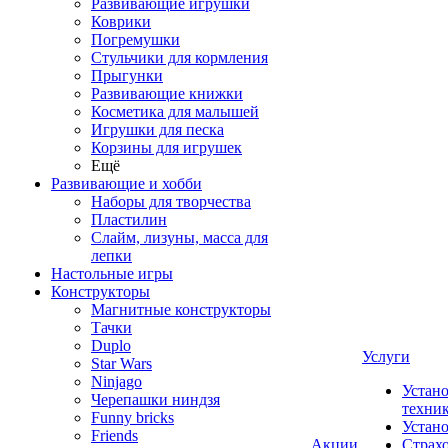
Развивающие игрушки
Коврики
Погремушки
Стульчики для кормления
Прыгунки
Развивающие книжки
Косметика для малышей
Игрушки для песка
Корзины для игрушек
Ещё
Развивающие и хобби
Наборы для творчества
Пластилин
Слайм, лизуны, масса для
лепки
Настольные игры
Конструкторы
Магнитные конструкторы
Тачки
Duplo
Услуги
Star Wars
Ninjago
Устано
Черепашки ниндзя
техни
Funny bricks
Устан
Friends
Акции
Страх