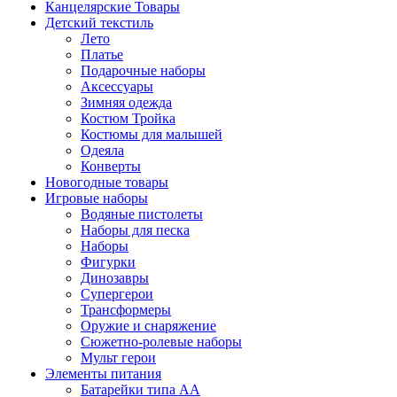
Канцелярские Товары
Детский текстиль
Лето
Платье
Подарочные наборы
Аксессуары
Зимняя одежда
Костюм Тройка
Костюмы для малышей
Одеяла
Конверты
Новогодные товары
Игровые наборы
Водяные пистолеты
Наборы для песка
Наборы
Фигурки
Динозавры
Супергерои
Трансформеры
Оружие и снаряжение
Сюжетно-ролевые наборы
Мульт герои
Элементы питания
Батарейки типа АА