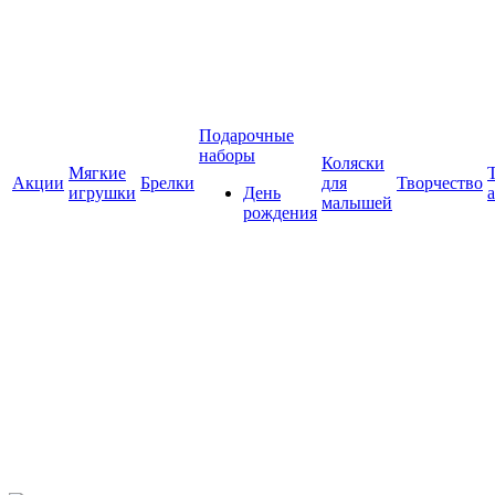
Подарочные
наборы
Коляски
Мягкие
Акции
Брелки
для
Творчество
игрушки
День
малышей
рождения