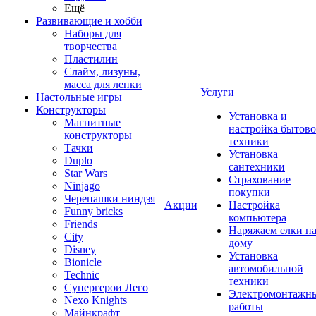
Ещё
Развивающие и хобби
Наборы для
творчества
Пластилин
Слайм, лизуны,
масса для лепки
Услуги
Настольные игры
Конструкторы
Установка и
Магнитные
настройка бытов
конструкторы
техники
Тачки
Установка
Duplo
сантехники
Star Wars
Страхование
Ninjago
покупки
Черепашки ниндзя
Акции
Настройка
Funny bricks
компьютера
Friends
Наряжаем елки н
City
дому
Disney
Установка
Bionicle
автомобильной
Technic
техники
Супергерои Лего
Электромонтажн
Nexo Knights
работы
Майнкрафт