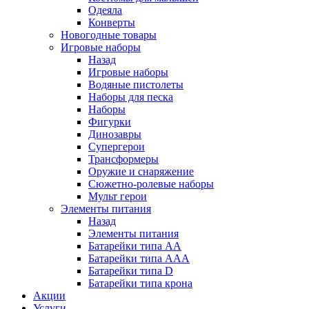
Одеяла
Конверты
Новогодные товары
Игровые наборы
Назад
Игровые наборы
Водяные пистолеты
Наборы для песка
Наборы
Фигурки
Динозавры
Супергерои
Трансформеры
Оружие и снаряжение
Сюжетно-ролевые наборы
Мульт герои
Элементы питания
Назад
Элементы питания
Батарейки типа АА
Батарейки типа ААА
Батарейки типа D
Батарейки типа крона
Акции
Услуги