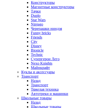
Конструкторы
Магнитные конструкторы
Тачки
Duplo
Star Wars
Ninjago
Черепашки ниндзя
Funny bricks
Friends
City
Disney
Bionicle
Technic
Супергерои Лего
Nexo Knights
Майнкрафт
Куклы и аксессуары
Транспорт
Назад
Транспорт
Тяжелая техника
Автотреки и машинки
Школьные товары
Назад
Школьные товары