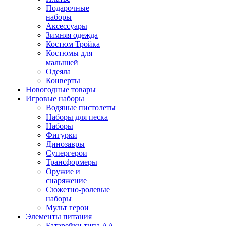
Подарочные
наборы
Аксессуары
Зимняя одежда
Костюм Тройка
Костюмы для
малышей
Одеяла
Конверты
Новогодные товары
Игровые наборы
Водяные пистолеты
Наборы для песка
Наборы
Фигурки
Динозавры
Супергерои
Трансформеры
Оружие и
снаряжение
Сюжетно-ролевые
наборы
Мульт герои
Элементы питания
Батарейки типа АА