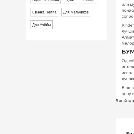
или м
понаб
Свинка Пеппа
Для Мальчиков
сопро
Для Учёбы
Kinde
лучши
Алмат
мелод
БУМ
Одной
интер
испол
дунов
В наш
цену 
В этой кат
Бо