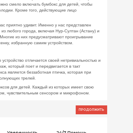
ожно смело включать бумбокс для детей, чтобы
елодии. Кроме того, действующие лицо
вас приятно удивит. Именно у нас представлен
из любого города, включая Нур-Султан (Астану) и
 Многие из них предусматривают проигрывание
есенку, избранную самим устройством.
о устройство отличается своей нетривиальностью и
аж, который поет и передвигается в такт
са является беззаботная птичка, которая при
волнующих трелей.
ксов для детей. Каждый из которых имеет свою
ком, чувствительным сенсором и микрофоном.
ПРОДОЛЖИТЬ
Уверенность
24/7 Помощь