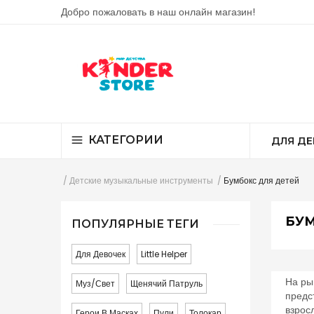
Добро пожаловать в наш онлайн магазин!
КАТЕГОРИИ
ДЛЯ ДЕ
Детские музыкальные инструменты
Бумбокс для детей
БУМ
ПОПУЛЯРНЫЕ ТЕГИ
Для Девочек
Little Helper
На ры
Муз/свет
Щенячий Патруль
предс
взрос
Герои В Масках
Пули
Толокар