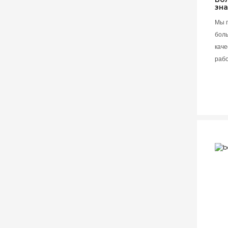
зн
Мы 
бол
каче
раб