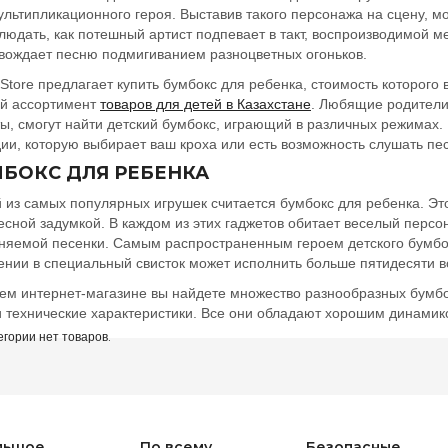
ультипликационного героя. Выставив такого персонажа на сцену, м
людать, как потешный артист подпевает в такт, воспроизводимой м
вождает песню подмигиванием разноцветных огоньков.
rStore предлагает купить бумбокс для ребенка, стоимость которого 
й ассортимент
товаров для детей в Казахстане
. Любящие родители 
ы, смогут найти детский бумбокс, играющий в различных режимах.
ии, которую выбирает ваш кроха или есть возможность слушать п
БОКС ДЛЯ РЕБЕНКА
 из самых популярных игрушек считается бумбокс для ребенка. Эт
есной задумкой. В каждом из этих гаджетов обитает веселый персон
няемой песенки. Самым распространенным героем детского бумбок
ении в специальный свисток может исполнить больше пятидесяти 
ем интернет-магазине вы найдете множество разнообразных бумбо
и технические характеристики. Все они обладают хорошим динами
егории нет товаров.
льшое
По всему
Безопасные