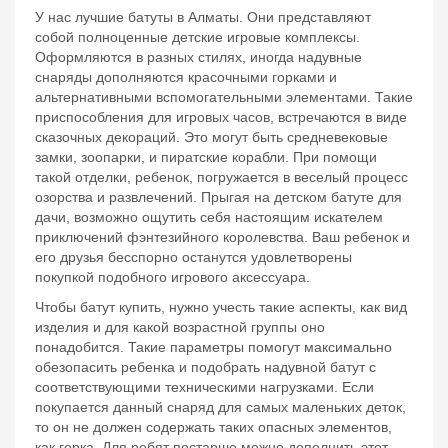
У нас лучшие батуты в Алматы. Они представляют
собой полноценные детские игровые комплексы.
Оформляются в разных стилях, иногда надувные
снаряды дополняются красочными горками и
альтернативными вспомогательными элементами. Такие
приспособления для игровых часов, встречаются в виде
сказочных декораций. Это могут быть средневековые
замки, зоопарки, и пиратские корабли. При помощи
такой отделки, ребенок, погружается в веселый процесс
озорства и развлечений. Прыгая на детском батуте для
дачи, возможно ощутить себя настоящим искателем
приключений фэнтезийного королевства. Ваш ребенок и
его друзья бесспорно останутся удовлетворены
покупкой подобного игрового аксессуара.
Чтобы батут купить, нужно учесть такие аспекты, как вид
изделия и для какой возрастной группы оно
понадобится. Такие параметры помогут максимально
обезопасить ребенка и подобрать надувной батут с
соответствующими техническими нагрузками. Если
покупается данный снаряд для самых маленьких деток,
то он не должен содержать таких опасных элементов,
как горка. Для ребят постарше можно дополнить этот