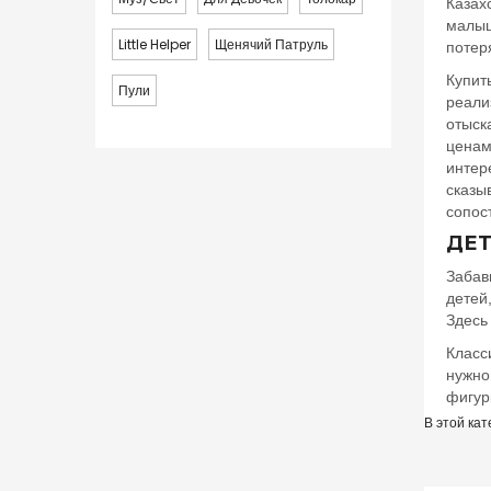
Казах
малыш
Little Helper
Щенячий Патруль
потер
Купит
Пули
реали
отыск
ценам
интер
сказы
сопос
ДЕТ
Забав
детей
Здесь
Класс
нужно
фигур
В этой кат