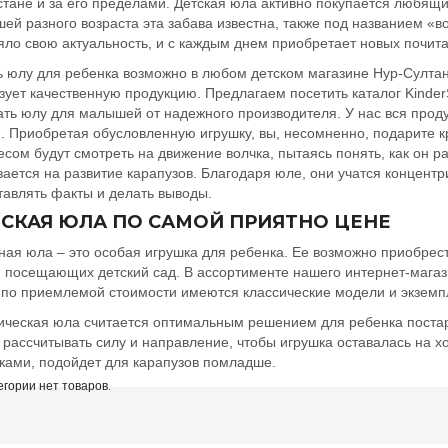
стане и за его пределами. Детская юла активно покупается любящ
ей разного возраста эта забава известна, также под названием «в
яло свою актуальность, и с каждым днем приобретает новых почита
ь юлу для ребенка возможно в любом детском магазине Нур-Султан
зует качественную продукцию. Предлагаем посетить каталог Kinder
ать юлу для малышей от надежного производителя. У нас вся про
. Приобретая обусловленную игрушку, вы, несомненно, подарите к
есом будут смотреть на движение волчка, пытаясь понять, как он 
вается на развитие карапузов. Благодаря юле, они учатся концен
тавлять факты и делать выводы.
СКАЯ ЮЛА ПО САМОЙ ПРИЯТНО ЦЕНЕ
ная юла – это особая игрушка для ребенка. Ее возможно приобрест
, посещающих детский сад. В ассортименте нашего интернет-магаз
 по приемлемой стоимости имеются классические модели и экземп
ическая юла считается оптимальным решением для ребенка постар
 рассчитывать силу и направление, чтобы игрушка оставалась на х
ками, подойдет для карапузов помладше.
егории нет товаров.