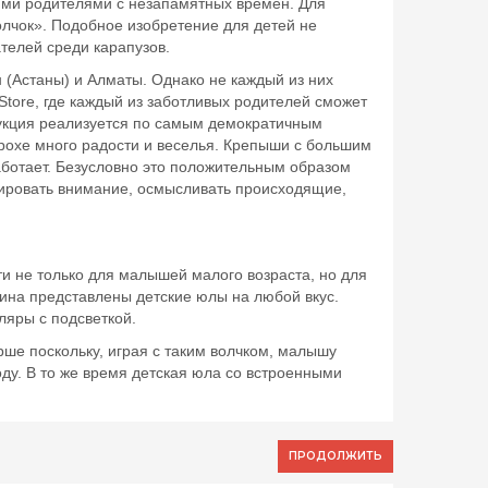
ими родителями с незапамятных времен. Для
олчок». Подобное изобретение для детей не
телей среди карапузов.
 (Астаны) и Алматы. Однако не каждый из них
Store, где каждый из заботливых родителей сможет
дукция реализуется по самым демократичным
рохе много радости и веселья. Крепыши с большим
работает. Безусловно это положительным образом
трировать внимание, осмысливать происходящие,
и не только для малышей малого возраста, но для
ина представлены детские юлы на любой вкус.
ляры с подсветкой.
ше поскольку, играя с таким волчком, малышу
оду. В то же время детская юла со встроенными
ПРОДОЛЖИТЬ