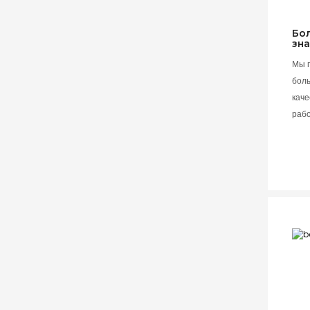
Бо
зн
Мы 
бол
каче
раб