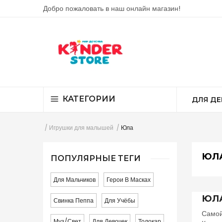
Добро пожаловать в наш онлайн магазин!
КАТЕГОРИИ
ДЛЯ ДЕ
Игрушки для малышей
Юла
ЮЛ
ПОПУЛЯРНЫЕ ТЕГИ
Для Мальчиков
Герои В Масках
ЮЛА
Свинка Пеппа
Для Учёбы
Самой
Муз/свет
Для Девочек
Толокар