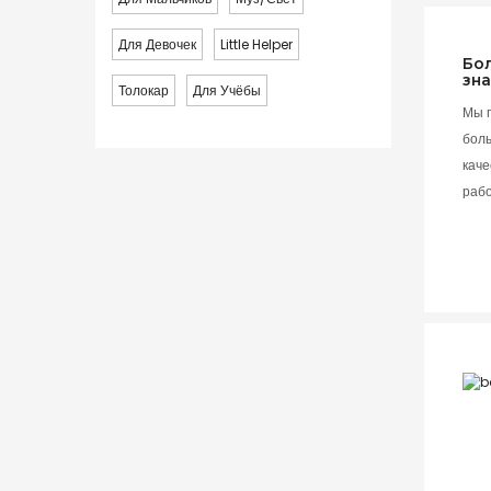
Для Девочек
Little Helper
Бо
зн
Толокар
Для Учёбы
Мы 
бол
каче
раб