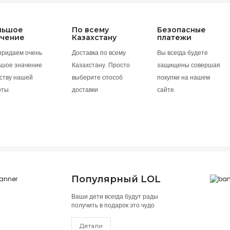
льшое
По всему
Безопасные
ачение
Казахстану
платежи
придаем очень
Доставка по всему
Вы всегда будете
ьшое значение
Казахстану. Просто
защищены совершая
ству нашей
выберите способ
покупки на нашем
оты.
доставки
сайте.
Популярный LOL
Ваши дети всегда будут рады
получить в подарок это чудо
Детали