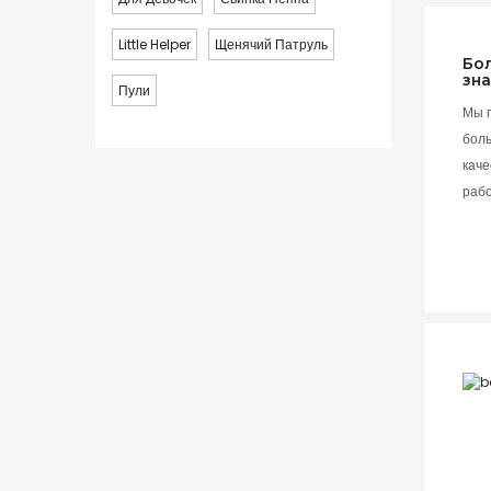
Little Helper
Щенячий Патруль
Бо
зн
Пули
Мы 
бол
каче
раб