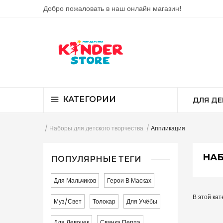
Добро пожаловать в наш онлайн магазин!
КАТЕГОРИИ
ДЛЯ ДЕ
Наборы для детского творчества
Аппликация
НА
ПОПУЛЯРНЫЕ ТЕГИ
Для Мальчиков
Герои В Масках
В этой кат
Муз/свет
Толокар
Для Учёбы
Для Девочек
Свинка Пеппа