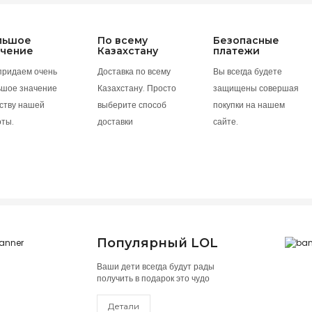
льшое
По всему
Безопасные
ачение
Казахстану
платежи
придаем очень
Доставка по всему
Вы всегда будете
ьшое значение
Казахстану. Просто
защищены совершая
ству нашей
выберите способ
покупки на нашем
оты.
доставки
сайте.
Популярный LOL
Ваши дети всегда будут рады
получить в подарок это чудо
Детали