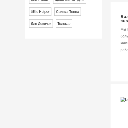
Little Helper
Свинка Пеппа
Бо
зн
Для Девочек
Толокар
Мы 
бол
каче
раб