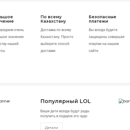
льшое
По всему
Безопасные
ачение
Казахстану
платежи
придаем очень
Доставка по всему
Вы всегда будете
ьшое значение
Казахстану. Просто
защищены совершая
ству нашей
выберите способ
покупки на нашем
оты.
доставки
сайте.
Популярный LOL
Ваши дети всегда будут рады
получить в подарок это чудо
Детали